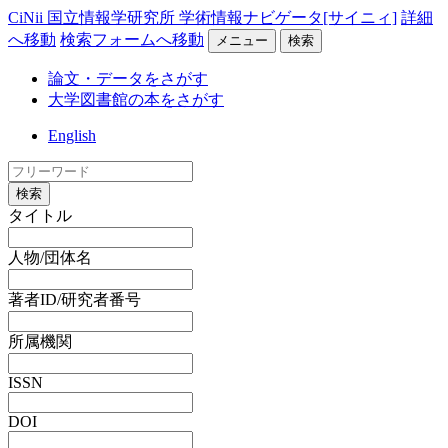
CiNii 国立情報学研究所 学術情報ナビゲータ[サイニィ]
詳細
へ移動
検索フォームへ移動
メニュー
検索
論文・データをさがす
大学図書館の本をさがす
English
検索
タイトル
人物/団体名
著者ID/研究者番号
所属機関
ISSN
DOI