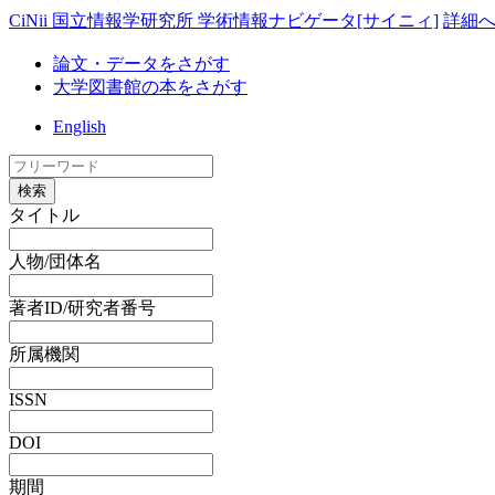
CiNii 国立情報学研究所 学術情報ナビゲータ[サイニィ]
詳細
論文・データをさがす
大学図書館の本をさがす
English
検索
タイトル
人物/団体名
著者ID/研究者番号
所属機関
ISSN
DOI
期間