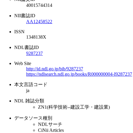
40015744314
NII書誌ID
AA12458522
ISSN
1348138X
NDL書誌ID
9287237
Web Site
http://id.ndl.go.jp/bib/9287237
https://ndlsearch.ndl.go.jp/books/R000000004-I9287237
本文言語コード
ja
NDL 雑誌分類
ZN1(科学技術--建設工学・建設業)
データソース種別
NDLサーチ
CiNii Articles