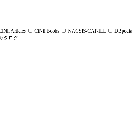
iNii Articles
CiNii Books
NACSIS-CAT/ILL
DBpedia
カタログ