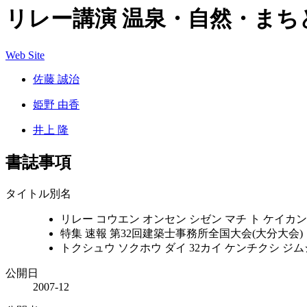
リレー講演 温泉・自然・まち
Web Site
佐藤 誠治
姫野 由香
井上 隆
書誌事項
タイトル別名
リレー コウエン オンセン シゼン マチ ト ケイカン
特集 速報 第32回建築士事務所全国大会(大分大会)
トクシュウ ソクホウ ダイ 32カイ ケンチクシ ジ
公開日
2007-12