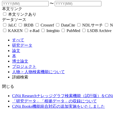
〜
本文リンク
本文リンクあり
データソース
JaLC
IRDB
Crossref
DataCite
NDLサーチ
N
KAKEN
e-Rad
Integbio
PubMed
LSDB Archive
すべて
研究データ
論文
本
博士論文
プロジェクト
人物
> 人物検索機能について
詳細検索
閉じる
CiNii Researchナレッジグラフ検索機能（試行版）をCiN
「研究データ」「根拠データ」の収録について
CiNii Books機能統合対応の追加実施をいたしました