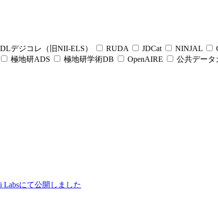
DLデジコレ（旧NII-ELS）
RUDA
JDCat
NINJAL
C
極地研ADS
極地研学術DB
OpenAIRE
公共データ
ii Labsにて公開しました