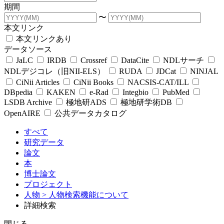
期間
〜
本文リンク
本文リンクあり
データソース
JaLC
IRDB
Crossref
DataCite
NDLサーチ
NDLデジコレ（旧NII-ELS）
RUDA
JDCat
NINJAL
CiNii Articles
CiNii Books
NACSIS-CAT/ILL
DBpedia
KAKEN
e-Rad
Integbio
PubMed
LSDB Archive
極地研ADS
極地研学術DB
OpenAIRE
公共データカタログ
すべて
研究データ
論文
本
博士論文
プロジェクト
人物
> 人物検索機能について
詳細検索
閉じる