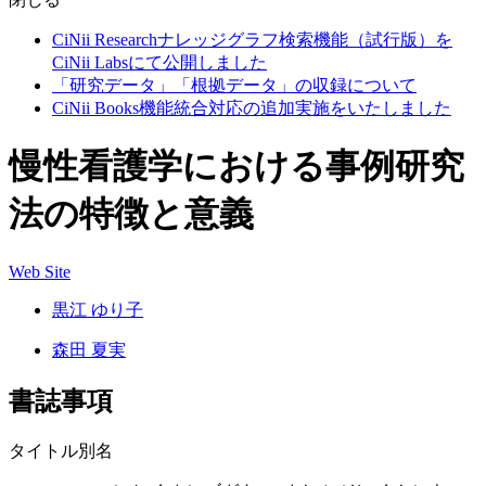
CiNii Researchナレッジグラフ検索機能（試行版）を
CiNii Labsにて公開しました
「研究データ」「根拠データ」の収録について
CiNii Books機能統合対応の追加実施をいたしました
慢性看護学における事例研究
法の特徴と意義
Web Site
黒江 ゆり子
森田 夏実
書誌事項
タイトル別名