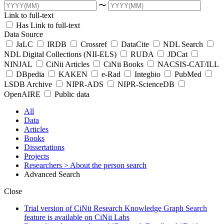
〜
Link to full-text
Has Link to full-text
Data Source
JaLC
IRDB
Crossref
DataCite
NDL Search
NDL Digital Collections (NII-ELS)
RUDA
JDCat
NINJAL
CiNii Articles
CiNii Books
NACSIS-CAT/ILL
DBpedia
KAKEN
e-Rad
Integbio
PubMed
LSDB Archive
NIPR-ADS
NIPR-ScienceDB
OpenAIRE
Public data
All
Data
Articles
Books
Dissertations
Projects
Researchers
> About the person search
Advanced Search
Close
Trial version of CiNii Research Knowledge Graph Search
feature is available on CiNii Labs