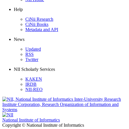
Help
CiNii Research
CiNii Books
Metadata and API
News
Updated
RSS
Twitter
NII Scholarly Services
KAKEN
IRDB
NII-REO
National Institute of Informatics
Copyright © National Institute of Informatics