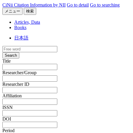
CiNii Citation Information by NII
Go to detail
Go to searching
メニュー
検索
Articles, Data
Books
日本語
Search
Title
Researcher/Group
Researcher ID
Affiliation
ISSN
DOI
Period