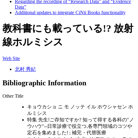
Regarding the recording of “Research Data” and “Evidence
Data”
Additional updates to integrate CiNii Books functionality
教科書にも載っている!? 放射
線ホルミシス
Web Site
北村 秀紀
Bibliographic Information
Other Title
キョウカショ ニ モ ノッテ イル ホウシャセン ホ
ルミシス
特集 先生!ご存知ですか? 知って得する各科の"ノ
ウハウ"--日常診療で役立つ,各専門領域のコツや
定石を集めました! ; 補完・代替医療