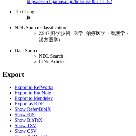
https://search.jamas.or.jp/link/ui/2005151182
Text Lang
ja
NDL Source Classification
ZS47(科学技術--医学--治療医学・看護学・
漢方医学)
Data Source
NDL Search
CiNii Articles
Export
Export to RefWorks
Export to EndNote
Export to Mendeley
Export as RDF
Show Refer/BibIX
Show RIS
Show BibTeX
Show TSV
Show CSV