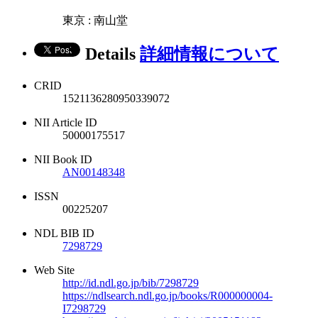
東京 : 南山堂
Details
詳細情報について
CRID
1521136280950339072
NII Article ID
50000175517
NII Book ID
AN00148348
ISSN
00225207
NDL BIB ID
7298729
Web Site
http://id.ndl.go.jp/bib/7298729
https://ndlsearch.ndl.go.jp/books/R000000004-
I7298729