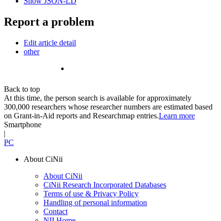
Show JSON-LD
Report a problem
Edit article detail
other
Back to top
At this time, the person search is available for approximately
300,000 researchers whose researcher numbers are estimated based
on Grant-in-Aid reports and Researchmap entries.
Learn more
Smartphone
|
PC
About CiNii
About CiNii
CiNii Research Incorporated Databases
Terms of use & Privacy Policy
Handling of personal information
Contact
NII Home