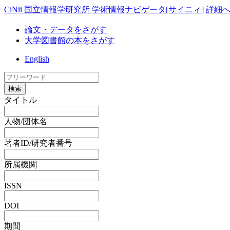
CiNii 国立情報学研究所 学術情報ナビゲータ[サイニィ]
詳細
論文・データをさがす
大学図書館の本をさがす
English
検索
タイトル
人物/団体名
著者ID/研究者番号
所属機関
ISSN
DOI
期間