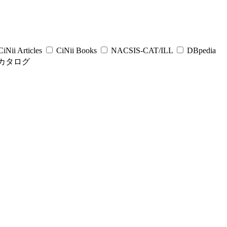
iNii Articles
CiNii Books
NACSIS-CAT/ILL
DBpedia
カタログ