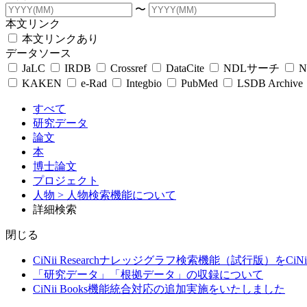
〜
本文リンク
本文リンクあり
データソース
JaLC
IRDB
Crossref
DataCite
NDLサーチ
N
KAKEN
e-Rad
Integbio
PubMed
LSDB Archive
すべて
研究データ
論文
本
博士論文
プロジェクト
人物
> 人物検索機能について
詳細検索
閉じる
CiNii Researchナレッジグラフ検索機能（試行版）をCiN
「研究データ」「根拠データ」の収録について
CiNii Books機能統合対応の追加実施をいたしました