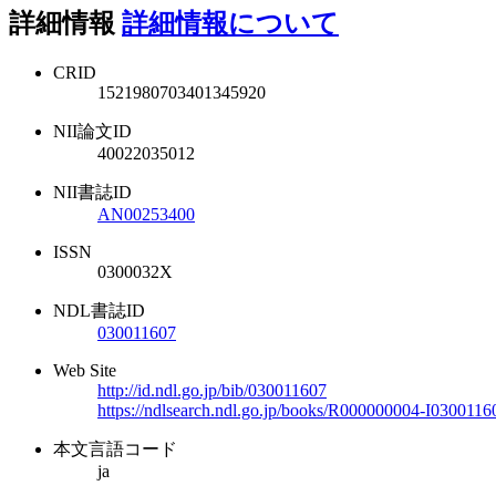
詳細情報
詳細情報について
CRID
1521980703401345920
NII論文ID
40022035012
NII書誌ID
AN00253400
ISSN
0300032X
NDL書誌ID
030011607
Web Site
http://id.ndl.go.jp/bib/030011607
https://ndlsearch.ndl.go.jp/books/R000000004-I0300116
本文言語コード
ja