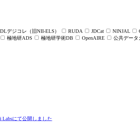
DLデジコレ（旧NII-ELS）
RUDA
JDCat
NINJAL
C
極地研ADS
極地研学術DB
OpenAIRE
公共データ
ii Labsにて公開しました