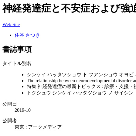
神経発達症と不安症および強
Web Site
住谷 さつき
書誌事項
タイトル別名
シンケイ ハッタツショウ ト フアンショウ オヨビ
The relationship between neurodevelopmental disorder a
特集 神経発達症の最新トピックス : 診療・支援・社
トクシュウ シンケイ ハッタツショウ ノ サイシン ト
公開日
2019-10
公開者
東京 : アークメディア