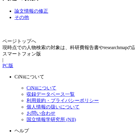
論文情報の修正
その他
ページトップへ
現時点での人物検索の対象は、科研費報告書やresearchma
スマートフォン版
|
PC版
CiNiiについて
CiNiiについて
収録データベース一覧
利用規約・プライバシーポリシー
個人情報の扱いについて
お問い合わせ
国立情報学研究所 (NII)
ヘルプ