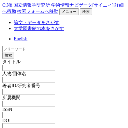
CiNii 国立情報学研究所 学術情報ナビゲータ[サイニィ]
詳細
へ移動
検索フォームへ移動
メニュー
検索
論文・データをさがす
大学図書館の本をさがす
English
検索
タイトル
人物/団体名
著者ID/研究者番号
所属機関
ISSN
DOI