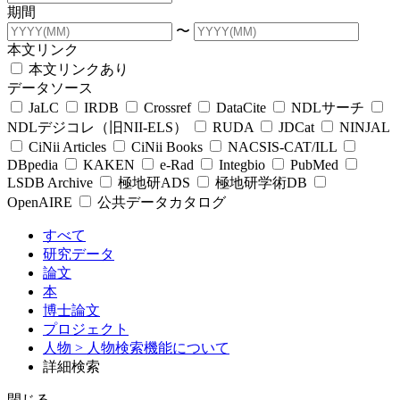
期間
〜
本文リンク
本文リンクあり
データソース
JaLC
IRDB
Crossref
DataCite
NDLサーチ
NDLデジコレ（旧NII-ELS）
RUDA
JDCat
NINJAL
CiNii Articles
CiNii Books
NACSIS-CAT/ILL
DBpedia
KAKEN
e-Rad
Integbio
PubMed
LSDB Archive
極地研ADS
極地研学術DB
OpenAIRE
公共データカタログ
すべて
研究データ
論文
本
博士論文
プロジェクト
人物
> 人物検索機能について
詳細検索
閉じる