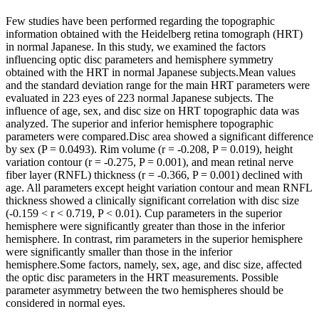
Few studies have been performed regarding the topographic
information obtained with the Heidelberg retina tomograph (HRT)
in normal Japanese. In this study, we examined the factors
influencing optic disc parameters and hemisphere symmetry
obtained with the HRT in normal Japanese subjects.Mean values
and the standard deviation range for the main HRT parameters were
evaluated in 223 eyes of 223 normal Japanese subjects. The
influence of age, sex, and disc size on HRT topographic data was
analyzed. The superior and inferior hemisphere topographic
parameters were compared.Disc area showed a significant difference
by sex (P = 0.0493). Rim volume (r = -0.208, P = 0.019), height
variation contour (r = -0.275, P = 0.001), and mean retinal nerve
fiber layer (RNFL) thickness (r = -0.366, P = 0.001) declined with
age. All parameters except height variation contour and mean RNFL
thickness showed a clinically significant correlation with disc size
(-0.159 < r < 0.719, P < 0.01). Cup parameters in the superior
hemisphere were significantly greater than those in the inferior
hemisphere. In contrast, rim parameters in the superior hemisphere
were significantly smaller than those in the inferior
hemisphere.Some factors, namely, sex, age, and disc size, affected
the optic disc parameters in the HRT measurements. Possible
parameter asymmetry between the two hemispheres should be
considered in normal eyes.