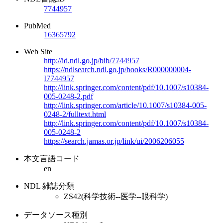
7744957
PubMed
16365792
Web Site
http://id.ndl.go.jp/bib/7744957
https://ndlsearch.ndl.go.jp/books/R000000004-
I7744957
http://link.springer.com/content/pdf/10.1007/s10384-
005-0248-2.pdf
http://link.springer.com/article/10.1007/s10384-005-
0248-2/fulltext.html
http://link.springer.com/content/pdf/10.1007/s10384-
005-0248-2
https://search.jamas.or.jp/link/ui/2006206055
本文言語コード
en
NDL 雑誌分類
ZS42(科学技術--医学--眼科学)
データソース種別