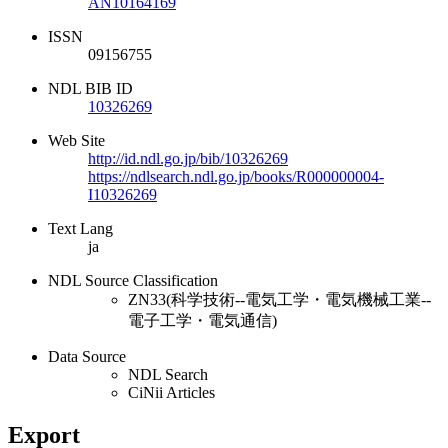
AN10164169
ISSN
09156755
NDL BIB ID
10326269
Web Site
http://id.ndl.go.jp/bib/10326269
https://ndlsearch.ndl.go.jp/books/R000000004-
I10326269
Text Lang
ja
NDL Source Classification
ZN33(科学技術--電気工学・電気機械工業--
電子工学・電気通信)
Data Source
NDL Search
CiNii Articles
Export