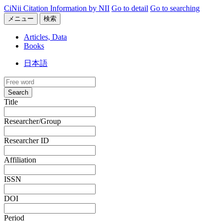
CiNii Citation Information by NII
Go to detail
Go to searching
メニュー
検索
Articles, Data
Books
日本語
Search
Title
Researcher/Group
Researcher ID
Affiliation
ISSN
DOI
Period