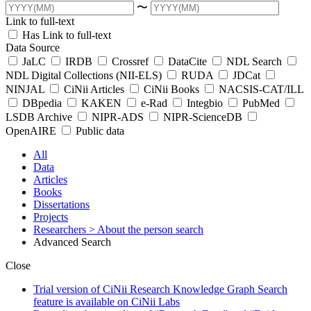
〜
Link to full-text
Has Link to full-text
Data Source
JaLC
IRDB
Crossref
DataCite
NDL Search
NDL Digital Collections (NII-ELS)
RUDA
JDCat
NINJAL
CiNii Articles
CiNii Books
NACSIS-CAT/ILL
DBpedia
KAKEN
e-Rad
Integbio
PubMed
LSDB Archive
NIPR-ADS
NIPR-ScienceDB
OpenAIRE
Public data
All
Data
Articles
Books
Dissertations
Projects
Researchers
> About the person search
Advanced Search
Close
Trial version of CiNii Research Knowledge Graph Search
feature is available on CiNii Labs