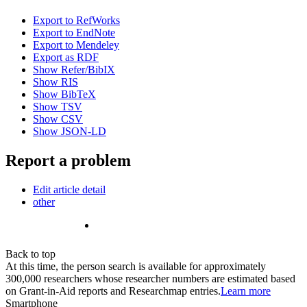
Export to RefWorks
Export to EndNote
Export to Mendeley
Export as RDF
Show Refer/BibIX
Show RIS
Show BibTeX
Show TSV
Show CSV
Show JSON-LD
Report a problem
Edit article detail
other
Back to top
At this time, the person search is available for approximately
300,000 researchers whose researcher numbers are estimated based
on Grant-in-Aid reports and Researchmap entries.
Learn more
Smartphone