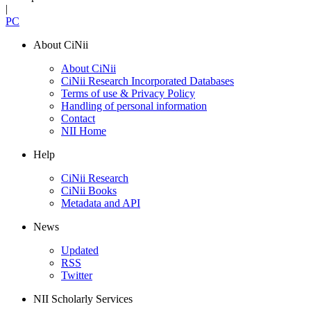
|
PC
About CiNii
About CiNii
CiNii Research Incorporated Databases
Terms of use & Privacy Policy
Handling of personal information
Contact
NII Home
Help
CiNii Research
CiNii Books
Metadata and API
News
Updated
RSS
Twitter
NII Scholarly Services