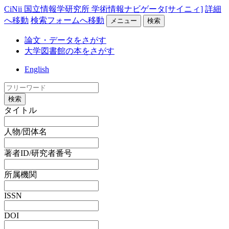
CiNii 国立情報学研究所 学術情報ナビゲータ[サイニィ]
詳細
へ移動
検索フォームへ移動
メニュー
検索
論文・データをさがす
大学図書館の本をさがす
English
検索
タイトル
人物/団体名
著者ID/研究者番号
所属機関
ISSN
DOI