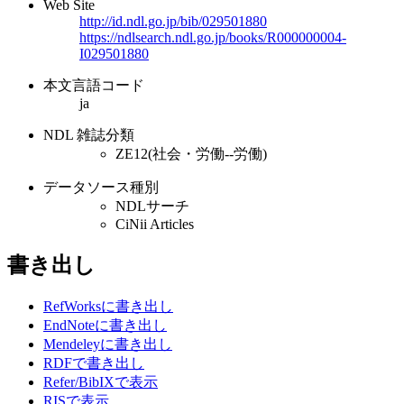
Web Site
http://id.ndl.go.jp/bib/029501880
https://ndlsearch.ndl.go.jp/books/R000000004-
I029501880
本文言語コード
ja
NDL 雑誌分類
ZE12(社会・労働--労働)
データソース種別
NDLサーチ
CiNii Articles
書き出し
RefWorksに書き出し
EndNoteに書き出し
Mendeleyに書き出し
RDFで書き出し
Refer/BibIXで表示
RISで表示