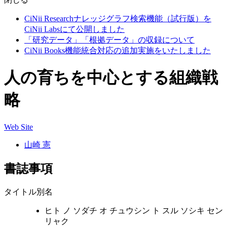
CiNii Researchナレッジグラフ検索機能（試行版）を
CiNii Labsにて公開しました
「研究データ」「根拠データ」の収録について
CiNii Books機能統合対応の追加実施をいたしました
人の育ちを中心とする組織戦
略
Web Site
山崎 憲
書誌事項
タイトル別名
ヒト ノ ソダチ オ チュウシン ト スル ソシキ セン
リャク