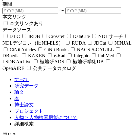
期間
〜
本文リンク
本文リンクあり
データソース
JaLC
IRDB
Crossref
DataCite
NDLサーチ
NDLデジコレ（旧NII-ELS）
RUDA
JDCat
NINJAL
CiNii Articles
CiNii Books
NACSIS-CAT/ILL
DBpedia
KAKEN
e-Rad
Integbio
PubMed
LSDB Archive
極地研ADS
極地研学術DB
OpenAIRE
公共データカタログ
すべて
研究データ
論文
本
博士論文
プロジェクト
人物
> 人物検索機能について
詳細検索
閉じる