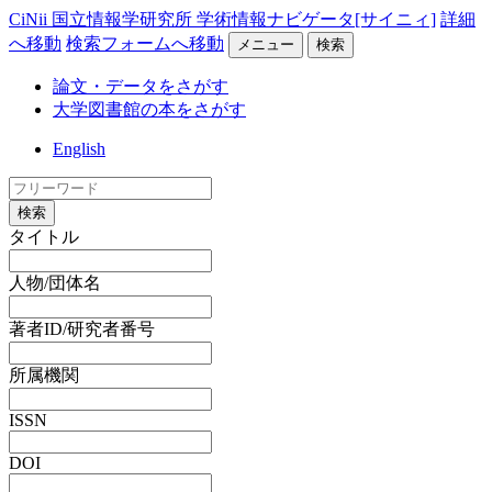
CiNii 国立情報学研究所 学術情報ナビゲータ[サイニィ]
詳細
へ移動
検索フォームへ移動
メニュー
検索
論文・データをさがす
大学図書館の本をさがす
English
検索
タイトル
人物/団体名
著者ID/研究者番号
所属機関
ISSN
DOI