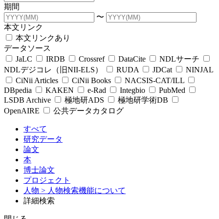
期間
〜
本文リンク
本文リンクあり
データソース
JaLC
IRDB
Crossref
DataCite
NDLサーチ
NDLデジコレ（旧NII-ELS）
RUDA
JDCat
NINJAL
CiNii Articles
CiNii Books
NACSIS-CAT/ILL
DBpedia
KAKEN
e-Rad
Integbio
PubMed
LSDB Archive
極地研ADS
極地研学術DB
OpenAIRE
公共データカタログ
すべて
研究データ
論文
本
博士論文
プロジェクト
人物
> 人物検索機能について
詳細検索
閉じる