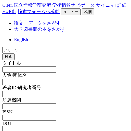
CiNii 国立情報学研究所 学術情報ナビゲータ[サイニィ]
詳細
へ移動
検索フォームへ移動
メニュー
検索
論文・データをさがす
大学図書館の本をさがす
English
検索
タイトル
人物/団体名
著者ID/研究者番号
所属機関
ISSN
DOI