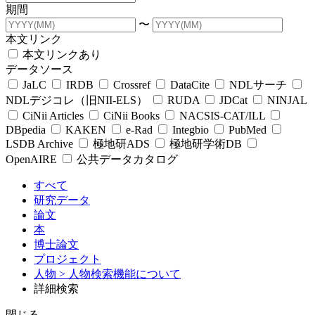
期間
〜
本文リンク
本文リンクあり
データソース
JaLC
IRDB
Crossref
DataCite
NDLサーチ
NDLデジコレ（旧NII-ELS）
RUDA
JDCat
NINJAL
CiNii Articles
CiNii Books
NACSIS-CAT/ILL
DBpedia
KAKEN
e-Rad
Integbio
PubMed
LSDB Archive
極地研ADS
極地研学術DB
OpenAIRE
公共データカタログ
すべて
研究データ
論文
本
博士論文
プロジェクト
人物
> 人物検索機能について
詳細検索
閉じる