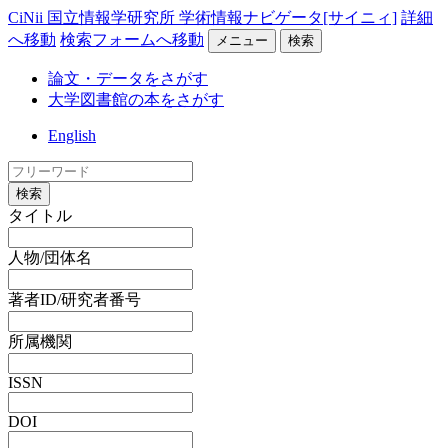
CiNii 国立情報学研究所 学術情報ナビゲータ[サイニィ]
詳細
へ移動
検索フォームへ移動
メニュー
検索
論文・データをさがす
大学図書館の本をさがす
English
検索
タイトル
人物/団体名
著者ID/研究者番号
所属機関
ISSN
DOI