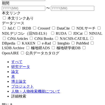
期間
〜
本文リンク
本文リンクあり
データソース
JaLC
IRDB
Crossref
DataCite
NDLサーチ
NDLデジコレ（旧NII-ELS）
RUDA
JDCat
NINJAL
CiNii Articles
CiNii Books
NACSIS-CAT/ILL
DBpedia
KAKEN
e-Rad
Integbio
PubMed
LSDB Archive
極地研ADS
極地研学術DB
OpenAIRE
公共データカタログ
すべて
研究データ
論文
本
博士論文
プロジェクト
人物
> 人物検索機能について
詳細検索
閉じる