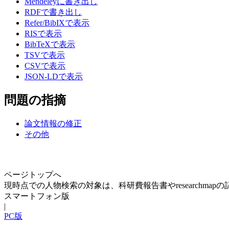
Mendeleyに書き出し
RDFで書き出し
Refer/BibIXで表示
RISで表示
BibTeXで表示
TSVで表示
CSVで表示
JSON-LDで表示
問題の指摘
論文情報の修正
その他
ページトップへ
現時点での人物検索の対象は、科研費報告書やresearchma
スマートフォン版
|
PC版