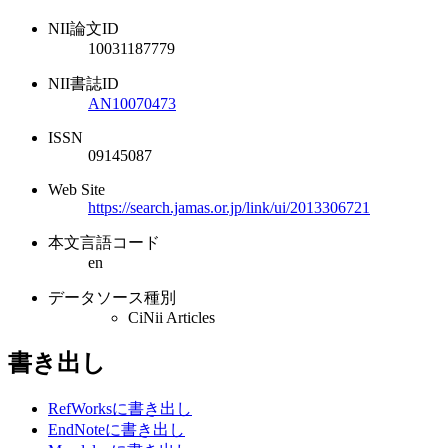
NII論文ID
10031187779
NII書誌ID
AN10070473
ISSN
09145087
Web Site
https://search.jamas.or.jp/link/ui/2013306721
本文言語コード
en
データソース種別
CiNii Articles
書き出し
RefWorksに書き出し
EndNoteに書き出し