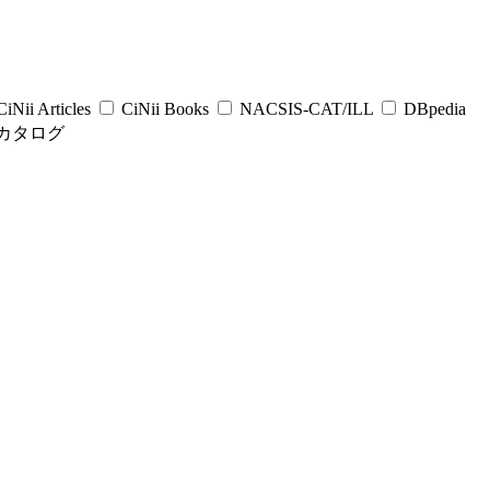
iNii Articles
CiNii Books
NACSIS-CAT/ILL
DBpedia
カタログ