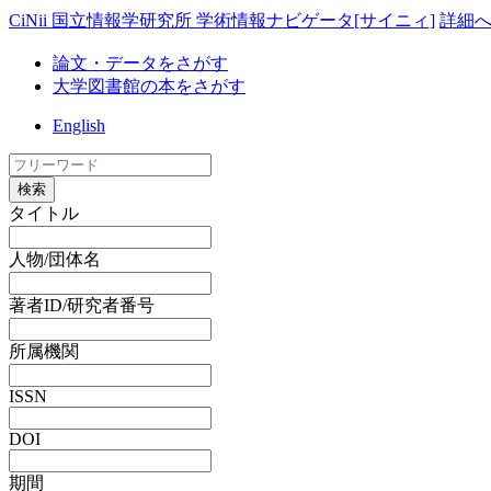
CiNii 国立情報学研究所 学術情報ナビゲータ[サイニィ]
詳細
論文・データをさがす
大学図書館の本をさがす
English
検索
タイトル
人物/団体名
著者ID/研究者番号
所属機関
ISSN
DOI
期間