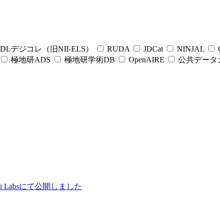
DLデジコレ（旧NII-ELS）
RUDA
JDCat
NINJAL
C
極地研ADS
極地研学術DB
OpenAIRE
公共データ
ii Labsにて公開しました