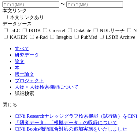
〜
本文リンク
本文リンクあり
データソース
JaLC
IRDB
Crossref
DataCite
NDLサーチ
N
KAKEN
e-Rad
Integbio
PubMed
LSDB Archive
すべて
研究データ
論文
本
博士論文
プロジェクト
人物
> 人物検索機能について
詳細検索
閉じる
CiNii Researchナレッジグラフ検索機能（試行版）をCiN
「研究データ」「根拠データ」の収録について
CiNii Books機能統合対応の追加実施をいたしました