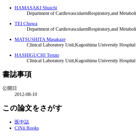
HAMASAKI Shuichi
Department of CardiovascularmRespiratory,and Metabol
TEI Chuwa
Department of CardiovascularmRespiratory,and Metabol
MATSUSHITA Masakaze
Clinical Laboratory Unit,Kagoshima University Hospital
HASHIGUCHI Teruto
Clinical Laboratory Unit,Kagoshima University Hospital
書誌事項
公開日
2012-08-10
この論文をさがす
医中誌
CiNii Books