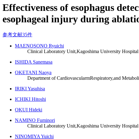
Effectiveness of esophagus dete
esophageal injury during ablation
参考文献35件
MAENOSONO Ryuichi
Clinical Laboratory Unit,Kagoshima University Hospital
ISHIDA Sanemasa
OKETANI Naoya
Department of CardiovascularmRespiratory,and Metabol
IRIKI Yasuhisa
ICHIKI Hitoshi
OKUI Hideki
NAMINO Fuminori
Clinical Laboratory Unit,Kagoshima University Hospital
NINOMIYA Yuichi