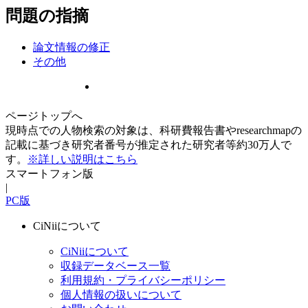
問題の指摘
論文情報の修正
その他
ページトップへ
現時点での人物検索の対象は、科研費報告書やresearchmapの
記載に基づき研究者番号が推定された研究者等約30万人で
す。
※詳しい説明はこちら
スマートフォン版
|
PC版
CiNiiについて
CiNiiについて
収録データベース一覧
利用規約・プライバシーポリシー
個人情報の扱いについて