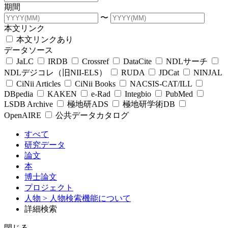
期間
〜
本文リンク
本文リンクあり
データソース
JaLC
IRDB
Crossref
DataCite
NDLサーチ
NDLデジコレ（旧NII-ELS）
RUDA
JDCat
NINJAL
CiNii Articles
CiNii Books
NACSIS-CAT/ILL
DBpedia
KAKEN
e-Rad
Integbio
PubMed
LSDB Archive
極地研ADS
極地研学術DB
OpenAIRE
公共データカタログ
すべて
研究データ
論文
本
博士論文
プロジェクト
人物
> 人物検索機能について
詳細検索
閉じる