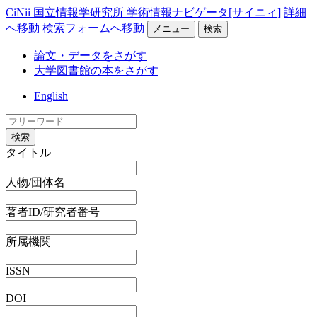
CiNii 国立情報学研究所 学術情報ナビゲータ[サイニィ]
詳細
へ移動
検索フォームへ移動
メニュー
検索
論文・データをさがす
大学図書館の本をさがす
English
検索
タイトル
人物/団体名
著者ID/研究者番号
所属機関
ISSN
DOI