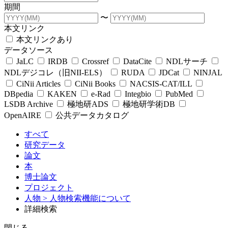
期間
〜
本文リンク
本文リンクあり
データソース
JaLC
IRDB
Crossref
DataCite
NDLサーチ
NDLデジコレ（旧NII-ELS）
RUDA
JDCat
NINJAL
CiNii Articles
CiNii Books
NACSIS-CAT/ILL
DBpedia
KAKEN
e-Rad
Integbio
PubMed
LSDB Archive
極地研ADS
極地研学術DB
OpenAIRE
公共データカタログ
すべて
研究データ
論文
本
博士論文
プロジェクト
人物
> 人物検索機能について
詳細検索
閉じる