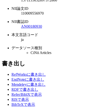
1571135652897372800
NII論文ID
110009556970
NII書誌ID
AN00180930
本文言語コード
ja
データソース種別
CiNii Articles
書き出し
RefWorksに書き出し
EndNoteに書き出し
Mendeleyに書き出し
RDFで書き出し
Refer/BibIXで表示
RISで表示
BibTeXで表示