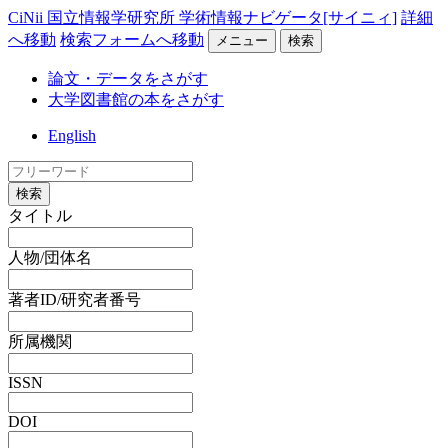
CiNii 国立情報学研究所 学術情報ナビゲータ[サイニィ]
詳細
へ移動
検索フォームへ移動
メニュー
検索
論文・データをさがす
大学図書館の本をさがす
English
検索
タイトル
人物/団体名
著者ID/研究者番号
所属機関
ISSN
DOI