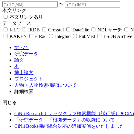
〜
本文リンク
本文リンクあり
データソース
JaLC
IRDB
Crossref
DataCite
NDLサーチ
N
KAKEN
e-Rad
Integbio
PubMed
LSDB Archive
すべて
研究データ
論文
本
博士論文
プロジェクト
人物
> 人物検索機能について
詳細検索
閉じる
CiNii Researchナレッジグラフ検索機能（試行版）をCiN
「研究データ」「根拠データ」の収録について
CiNii Books機能統合対応の追加実施をいたしました