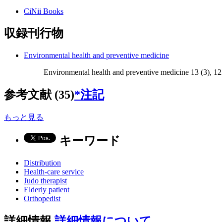
CiNii Books
収録刊行物
Environmental health and preventive medicine
Environmental health and preventive medicine 13 (3), 1
参考文献 (35)
*注記
もっと見る
キーワード
Distribution
Health-care service
Judo therapist
Elderly patient
Orthopedist
詳細情報
詳細情報について