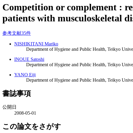
Competition or complement : rel
patients with musculoskeletal di
参考文献35件
NISHIKITANI Mariko
Department of Hygiene and Public Health, Teikyo Unive
INOUE Satoshi
Department of Hygiene and Public Health, Teikyo Unive
YANO Eiji
Department of Hygiene and Public Health, Teikyo Unive
書誌事項
公開日
2008-05-01
この論文をさがす