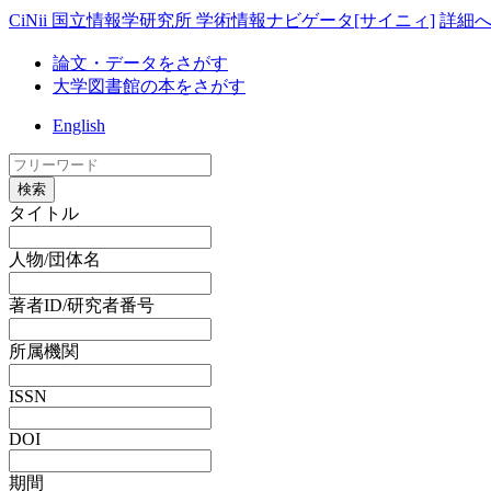
CiNii 国立情報学研究所 学術情報ナビゲータ[サイニィ]
詳細
論文・データをさがす
大学図書館の本をさがす
English
検索
タイトル
人物/団体名
著者ID/研究者番号
所属機関
ISSN
DOI
期間