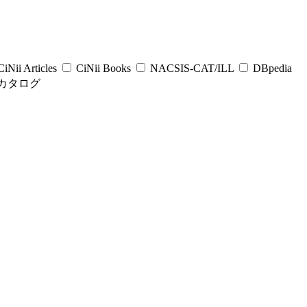
iNii Articles
CiNii Books
NACSIS-CAT/ILL
DBpedia
カタログ