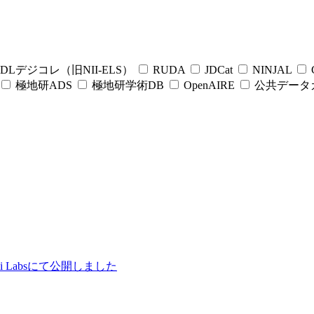
DLデジコレ（旧NII-ELS）
RUDA
JDCat
NINJAL
C
極地研ADS
極地研学術DB
OpenAIRE
公共データ
ii Labsにて公開しました