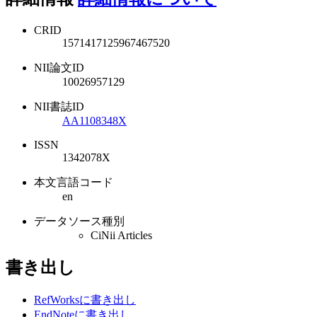
CRID
1571417125967467520
NII論文ID
10026957129
NII書誌ID
AA1108348X
ISSN
1342078X
本文言語コード
en
データソース種別
CiNii Articles
書き出し
RefWorksに書き出し
EndNoteに書き出し