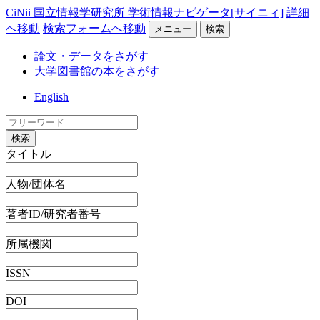
CiNii 国立情報学研究所 学術情報ナビゲータ[サイニィ]
詳細
へ移動
検索フォームへ移動
メニュー
検索
論文・データをさがす
大学図書館の本をさがす
English
検索
タイトル
人物/団体名
著者ID/研究者番号
所属機関
ISSN
DOI