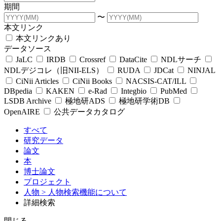
期間
〜
本文リンク
本文リンクあり
データソース
JaLC
IRDB
Crossref
DataCite
NDLサーチ
NDLデジコレ（旧NII-ELS）
RUDA
JDCat
NINJAL
CiNii Articles
CiNii Books
NACSIS-CAT/ILL
DBpedia
KAKEN
e-Rad
Integbio
PubMed
LSDB Archive
極地研ADS
極地研学術DB
OpenAIRE
公共データカタログ
すべて
研究データ
論文
本
博士論文
プロジェクト
人物
> 人物検索機能について
詳細検索
閉じる