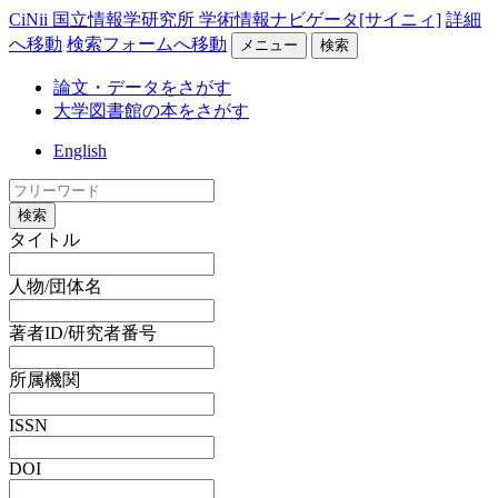
CiNii 国立情報学研究所 学術情報ナビゲータ[サイニィ]
詳細
へ移動
検索フォームへ移動
メニュー
検索
論文・データをさがす
大学図書館の本をさがす
English
検索
タイトル
人物/団体名
著者ID/研究者番号
所属機関
ISSN
DOI