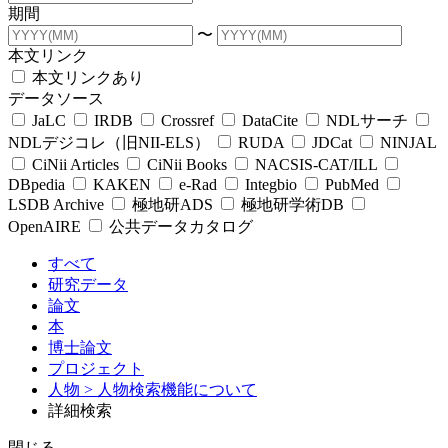
期間
〜
本文リンク
本文リンクあり
データソース
JaLC
IRDB
Crossref
DataCite
NDLサーチ
NDLデジコレ（旧NII-ELS）
RUDA
JDCat
NINJAL
CiNii Articles
CiNii Books
NACSIS-CAT/ILL
DBpedia
KAKEN
e-Rad
Integbio
PubMed
LSDB Archive
極地研ADS
極地研学術DB
OpenAIRE
公共データカタログ
すべて
研究データ
論文
本
博士論文
プロジェクト
人物
> 人物検索機能について
詳細検索
閉じる