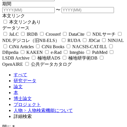
期間
〜
本文リンク
本文リンクあり
データソース
JaLC
IRDB
Crossref
DataCite
NDLサーチ
NDLデジコレ（旧NII-ELS）
RUDA
JDCat
NINJAL
CiNii Articles
CiNii Books
NACSIS-CAT/ILL
DBpedia
KAKEN
e-Rad
Integbio
PubMed
LSDB Archive
極地研ADS
極地研学術DB
OpenAIRE
公共データカタログ
すべて
研究データ
論文
本
博士論文
プロジェクト
人物
> 人物検索機能について
詳細検索
閉じる