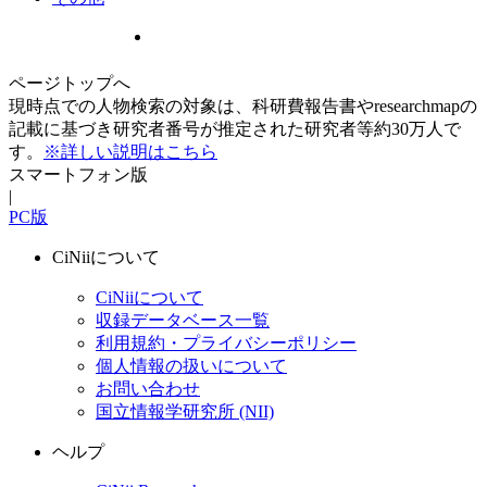
ページトップへ
現時点での人物検索の対象は、科研費報告書やresearchmapの
記載に基づき研究者番号が推定された研究者等約30万人で
す。
※詳しい説明はこちら
スマートフォン版
|
PC版
CiNiiについて
CiNiiについて
収録データベース一覧
利用規約・プライバシーポリシー
個人情報の扱いについて
お問い合わせ
国立情報学研究所 (NII)
ヘルプ