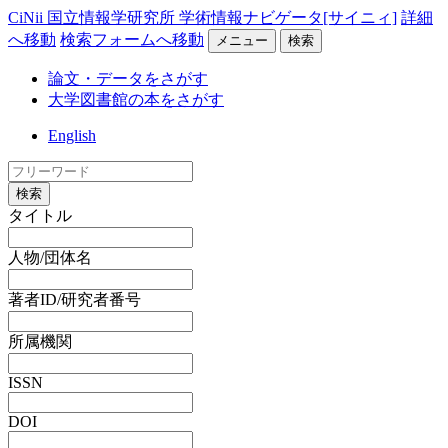
CiNii 国立情報学研究所 学術情報ナビゲータ[サイニィ]
詳細
へ移動
検索フォームへ移動
メニュー
検索
論文・データをさがす
大学図書館の本をさがす
English
検索
タイトル
人物/団体名
著者ID/研究者番号
所属機関
ISSN
DOI