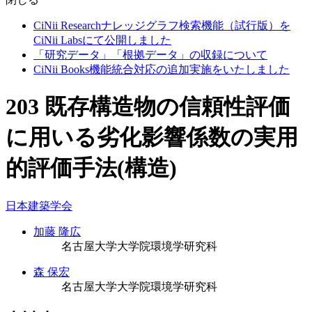
CiNii Researchナレッジグラフ検索機能（試行版）を
CiNii Labsにて公開しました
「研究データ」「根拠データ」の収録について
CiNii Books機能統合対応の追加実施をいたしました
203 既存構造物の信頼性評価
に用いる劣化影響係数の実用
的評価手法(構造)
日本建築学会
加藤 隆広
名古屋大学大学院環境学研究科
森 保宏
名古屋大学大学院環境学研究科