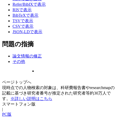
Refer/BibIXで表示
RISで表示
BibTeXで表示
TSVで表示
CSVで表示
JSON-LDで表示
問題の指摘
論文情報の修正
その他
ページトップへ
現時点での人物検索の対象は、科研費報告書やresearchmapの
記載に基づき研究者番号が推定された研究者等約30万人で
す。
※詳しい説明はこちら
スマートフォン版
|
PC版