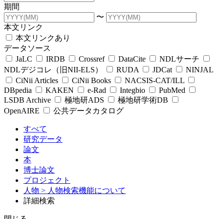
期間
〜
本文リンク
本文リンクあり
データソース
JaLC
IRDB
Crossref
DataCite
NDLサーチ
NDLデジコレ（旧NII-ELS）
RUDA
JDCat
NINJAL
CiNii Articles
CiNii Books
NACSIS-CAT/ILL
DBpedia
KAKEN
e-Rad
Integbio
PubMed
LSDB Archive
極地研ADS
極地研学術DB
OpenAIRE
公共データカタログ
すべて
研究データ
論文
本
博士論文
プロジェクト
人物
> 人物検索機能について
詳細検索
閉じる