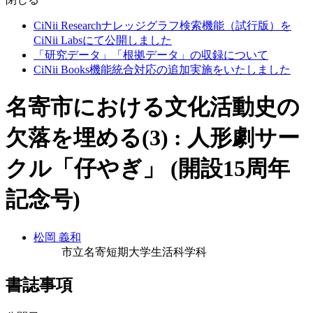
CiNii Researchナレッジグラフ検索機能（試行版）を
CiNii Labsにて公開しました
「研究データ」「根拠データ」の収録について
CiNii Books機能統合対応の追加実施をいたしました
名寄市における文化活動史の
欠落を埋める(3) : 人形劇サー
クル「仔やぎ」 (開設15周年
記念号)
松岡 義和
市立名寄短期大学生活科学科
書誌事項