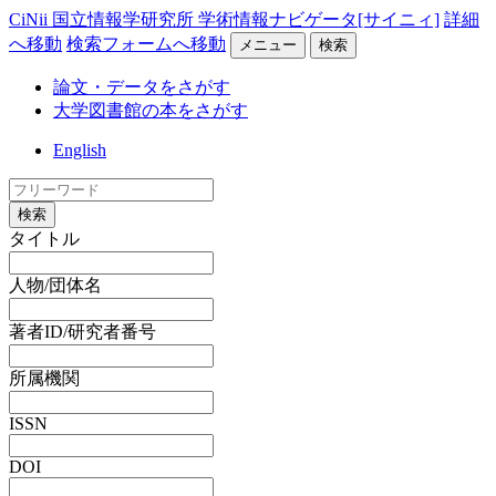
CiNii 国立情報学研究所 学術情報ナビゲータ[サイニィ]
詳細
へ移動
検索フォームへ移動
メニュー
検索
論文・データをさがす
大学図書館の本をさがす
English
検索
タイトル
人物/団体名
著者ID/研究者番号
所属機関
ISSN
DOI