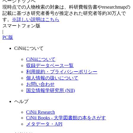
ページトップへ
現時点での人物検索の対象は、科研費報告書やresearchmapの
記載に基づき研究者番号が推定された研究者等約30万人で
す。
※詳しい説明はこちら
スマートフォン版
|
PC版
CiNiiについて
CiNiiについて
収録データベース一覧
利用規約・プライバシーポリシー
個人情報の扱いについて
お問い合わせ
国立情報学研究所 (NII)
ヘルプ
CiNii Research
CiNii Books - 大学図書館の本をさがす
メタデータ・API