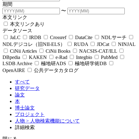
期間
〜
本文リンク
本文リンクあり
データソース
JaLC
IRDB
Crossref
DataCite
NDLサーチ
NDLデジコレ（旧NII-ELS）
RUDA
JDCat
NINJAL
CiNii Articles
CiNii Books
NACSIS-CAT/ILL
DBpedia
KAKEN
e-Rad
Integbio
PubMed
LSDB Archive
極地研ADS
極地研学術DB
OpenAIRE
公共データカタログ
すべて
研究データ
論文
本
博士論文
プロジェクト
人物
> 人物検索機能について
詳細検索
閉じる