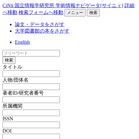
CiNii 国立情報学研究所 学術情報ナビゲータ[サイニィ]
詳細
へ移動
検索フォームへ移動
メニュー
検索
論文・データをさがす
大学図書館の本をさがす
English
検索
タイトル
人物/団体名
著者ID/研究者番号
所属機関
ISSN
DOI