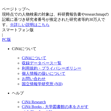
ページトップへ
現時点での人物検索の対象は、科研費報告書やresearchmapの
記載に基づき研究者番号が推定された研究者等約30万人で
す。
※詳しい説明はこちら
スマートフォン版
|
PC版
CiNiiについて
CiNiiについて
収録データベース一覧
利用規約・プライバシーポリシー
個人情報の扱いについて
お問い合わせ
国立情報学研究所 (NII)
ヘルプ
CiNii Research
CiNii Books - 大学図書館の本をさがす