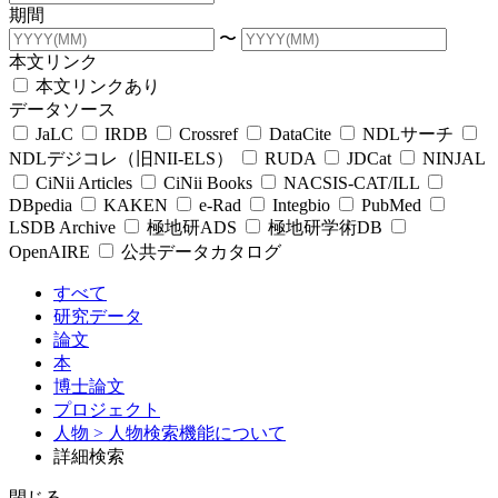
期間
〜
本文リンク
本文リンクあり
データソース
JaLC
IRDB
Crossref
DataCite
NDLサーチ
NDLデジコレ（旧NII-ELS）
RUDA
JDCat
NINJAL
CiNii Articles
CiNii Books
NACSIS-CAT/ILL
DBpedia
KAKEN
e-Rad
Integbio
PubMed
LSDB Archive
極地研ADS
極地研学術DB
OpenAIRE
公共データカタログ
すべて
研究データ
論文
本
博士論文
プロジェクト
人物
> 人物検索機能について
詳細検索
閉じる