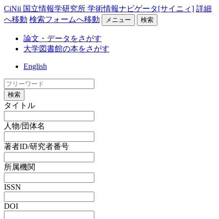
CiNii 国立情報学研究所 学術情報ナビゲータ[サイニィ]
詳細
へ移動
検索フォームへ移動
メニュー
検索
論文・データをさがす
大学図書館の本をさがす
English
検索
タイトル
人物/団体名
著者ID/研究者番号
所属機関
ISSN
DOI