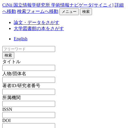
CiNii 国立情報学研究所 学術情報ナビゲータ[サイニィ]
詳細
へ移動
検索フォームへ移動
メニュー
検索
論文・データをさがす
大学図書館の本をさがす
English
検索
タイトル
人物/団体名
著者ID/研究者番号
所属機関
ISSN
DOI