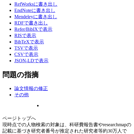
RefWorksに書き出し
EndNoteに書き出し
Mendeleyに書き出し
RDFで書き出し
Refer/BibIXで表示
RISで表示
BibTeXで表示
TSVで表示
CSVで表示
JSON-LDで表示
問題の指摘
論文情報の修正
その他
ページトップへ
現時点での人物検索の対象は、科研費報告書やresearchmapの
記載に基づき研究者番号が推定された研究者等約30万人で