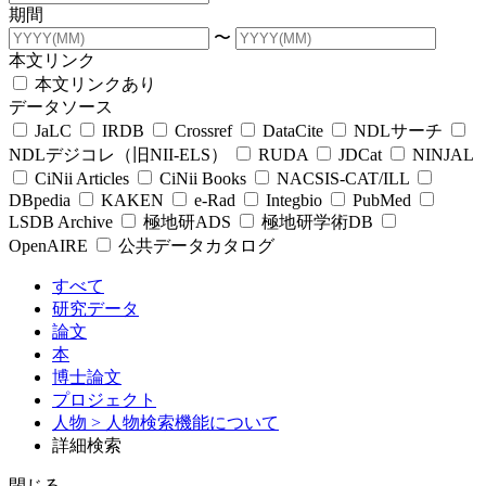
期間
〜
本文リンク
本文リンクあり
データソース
JaLC
IRDB
Crossref
DataCite
NDLサーチ
NDLデジコレ（旧NII-ELS）
RUDA
JDCat
NINJAL
CiNii Articles
CiNii Books
NACSIS-CAT/ILL
DBpedia
KAKEN
e-Rad
Integbio
PubMed
LSDB Archive
極地研ADS
極地研学術DB
OpenAIRE
公共データカタログ
すべて
研究データ
論文
本
博士論文
プロジェクト
人物
> 人物検索機能について
詳細検索
閉じる