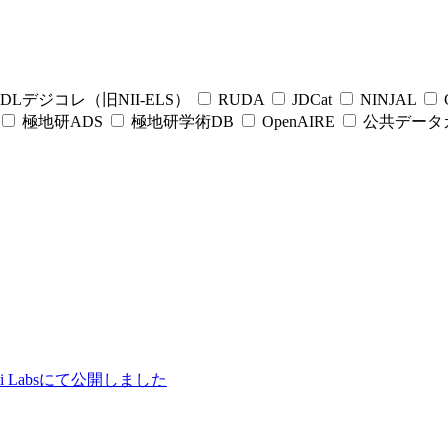
DLデジコレ（旧NII-ELS）
RUDA
JDCat
NINJAL
C
極地研ADS
極地研学術DB
OpenAIRE
公共データ
ii Labsにて公開しました