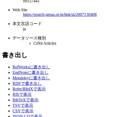
09157441
Web Site
https://search.jamas.or.jp/link/ui/2007130408
本文言語コード
ja
データソース種別
CiNii Articles
書き出し
RefWorksに書き出し
EndNoteに書き出し
Mendeleyに書き出し
RDFで書き出し
Refer/BibIXで表示
RISで表示
BibTeXで表示
TSVで表示
CSVで表示
JSON-LDで表示