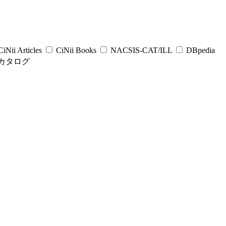
iNii Articles
CiNii Books
NACSIS-CAT/ILL
DBpedia
カタログ