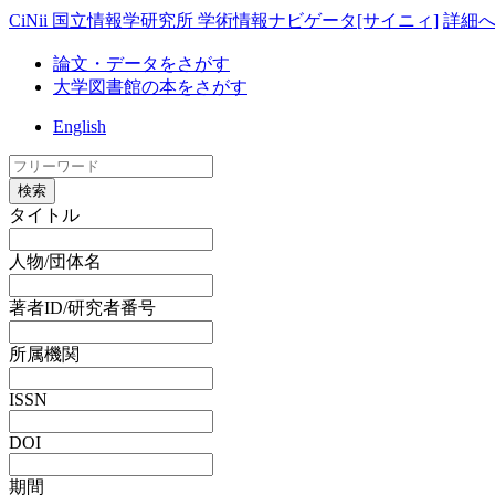
CiNii 国立情報学研究所 学術情報ナビゲータ[サイニィ]
詳細
論文・データをさがす
大学図書館の本をさがす
English
検索
タイトル
人物/団体名
著者ID/研究者番号
所属機関
ISSN
DOI
期間