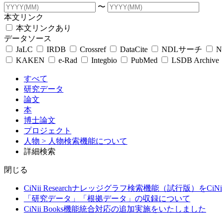
〜
本文リンク
本文リンクあり
データソース
JaLC
IRDB
Crossref
DataCite
NDLサーチ
N
KAKEN
e-Rad
Integbio
PubMed
LSDB Archive
すべて
研究データ
論文
本
博士論文
プロジェクト
人物
> 人物検索機能について
詳細検索
閉じる
CiNii Researchナレッジグラフ検索機能（試行版）をCiN
「研究データ」「根拠データ」の収録について
CiNii Books機能統合対応の追加実施をいたしました