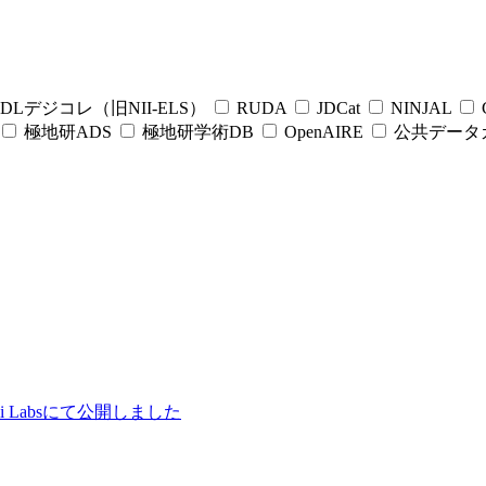
DLデジコレ（旧NII-ELS）
RUDA
JDCat
NINJAL
C
極地研ADS
極地研学術DB
OpenAIRE
公共データ
ii Labsにて公開しました