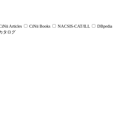
iNii Articles
CiNii Books
NACSIS-CAT/ILL
DBpedia
カタログ