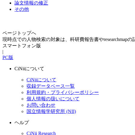
論文情報の修正
その他
ページトップへ
現時点での人物検索の対象は、科研費報告書やresearchma
スマートフォン版
|
PC版
CiNiiについて
CiNiiについて
収録データベース一覧
利用規約・プライバシーポリシー
個人情報の扱いについて
お問い合わせ
国立情報学研究所 (NII)
ヘルプ
CiNii Research