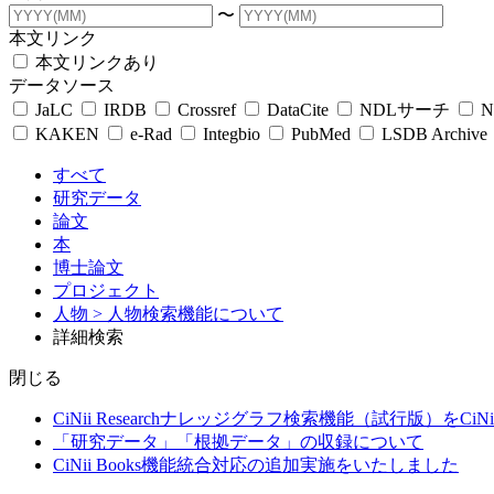
〜
本文リンク
本文リンクあり
データソース
JaLC
IRDB
Crossref
DataCite
NDLサーチ
N
KAKEN
e-Rad
Integbio
PubMed
LSDB Archive
すべて
研究データ
論文
本
博士論文
プロジェクト
人物
> 人物検索機能について
詳細検索
閉じる
CiNii Researchナレッジグラフ検索機能（試行版）をCiN
「研究データ」「根拠データ」の収録について
CiNii Books機能統合対応の追加実施をいたしました