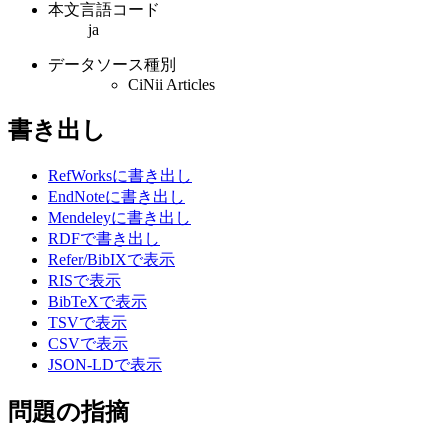
本文言語コード
ja
データソース種別
CiNii Articles
書き出し
RefWorksに書き出し
EndNoteに書き出し
Mendeleyに書き出し
RDFで書き出し
Refer/BibIXで表示
RISで表示
BibTeXで表示
TSVで表示
CSVで表示
JSON-LDで表示
問題の指摘