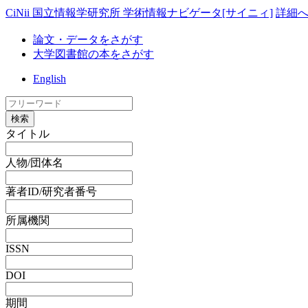
CiNii 国立情報学研究所 学術情報ナビゲータ[サイニィ]
詳細
論文・データをさがす
大学図書館の本をさがす
English
検索
タイトル
人物/団体名
著者ID/研究者番号
所属機関
ISSN
DOI
期間