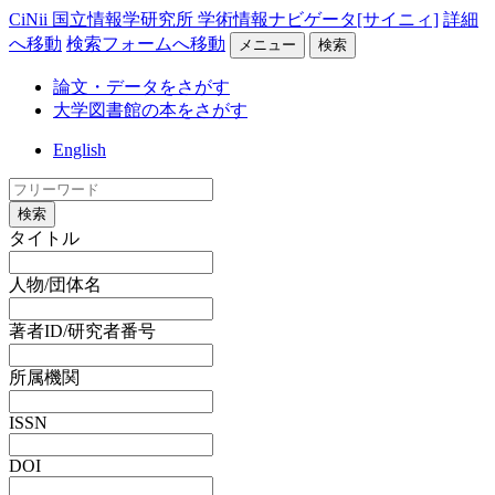
CiNii 国立情報学研究所 学術情報ナビゲータ[サイニィ]
詳細
へ移動
検索フォームへ移動
メニュー
検索
論文・データをさがす
大学図書館の本をさがす
English
検索
タイトル
人物/団体名
著者ID/研究者番号
所属機関
ISSN
DOI