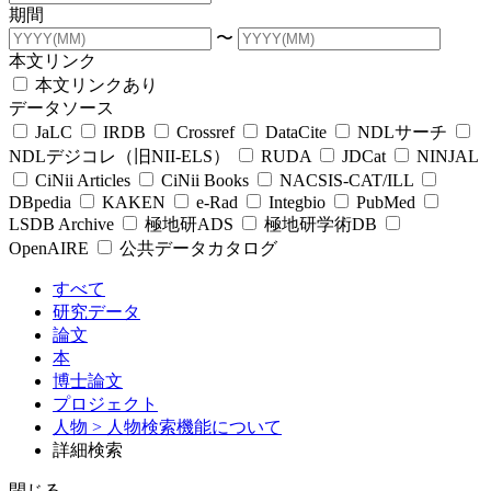
期間
〜
本文リンク
本文リンクあり
データソース
JaLC
IRDB
Crossref
DataCite
NDLサーチ
NDLデジコレ（旧NII-ELS）
RUDA
JDCat
NINJAL
CiNii Articles
CiNii Books
NACSIS-CAT/ILL
DBpedia
KAKEN
e-Rad
Integbio
PubMed
LSDB Archive
極地研ADS
極地研学術DB
OpenAIRE
公共データカタログ
すべて
研究データ
論文
本
博士論文
プロジェクト
人物
> 人物検索機能について
詳細検索
閉じる