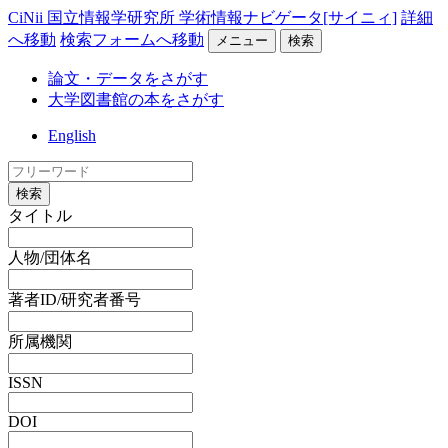
CiNii 国立情報学研究所 学術情報ナビゲータ[サイニィ]
詳細
へ移動
検索フォームへ移動
メニュー
検索
論文・データをさがす
大学図書館の本をさがす
English
検索
タイトル
人物/団体名
著者ID/研究者番号
所属機関
ISSN
DOI