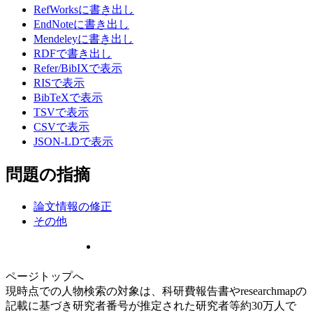
RefWorksに書き出し
EndNoteに書き出し
Mendeleyに書き出し
RDFで書き出し
Refer/BibIXで表示
RISで表示
BibTeXで表示
TSVで表示
CSVで表示
JSON-LDで表示
問題の指摘
論文情報の修正
その他
ページトップへ
現時点での人物検索の対象は、科研費報告書やresearchmapの
記載に基づき研究者番号が推定された研究者等約30万人で