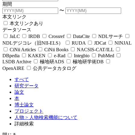
期間
〜
本文リンク
本文リンクあり
データソース
JaLC
IRDB
Crossref
DataCite
NDLサーチ
NDLデジコレ（旧NII-ELS）
RUDA
JDCat
NINJAL
CiNii Articles
CiNii Books
NACSIS-CAT/ILL
DBpedia
KAKEN
e-Rad
Integbio
PubMed
LSDB Archive
極地研ADS
極地研学術DB
OpenAIRE
公共データカタログ
すべて
研究データ
論文
本
博士論文
プロジェクト
人物
> 人物検索機能について
詳細検索
閉じる