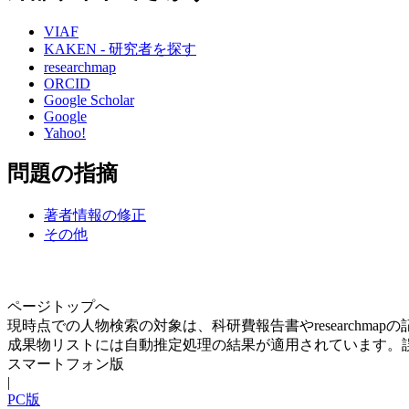
VIAF
KAKEN - 研究者を探す
researchmap
ORCID
Google Scholar
Google
Yahoo!
問題の指摘
著者情報の修正
その他
ページトップへ
現時点での人物検索の対象は、科研費報告書やresearchma
成果物リストには自動推定処理の結果が適用されています。
スマートフォン版
|
PC版