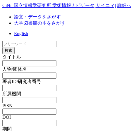
CiNii 国立情報学研究所 学術情報ナビゲータ[サイニィ]
詳細
論文・データをさがす
大学図書館の本をさがす
English
検索
タイトル
人物/団体名
著者ID/研究者番号
所属機関
ISSN
DOI
期間