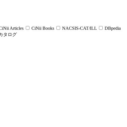
iNii Articles
CiNii Books
NACSIS-CAT/ILL
DBpedia
カタログ