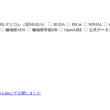
DLデジコレ（旧NII-ELS）
RUDA
JDCat
NINJAL
C
極地研ADS
極地研学術DB
OpenAIRE
公共データ
ii Labsにて公開しました