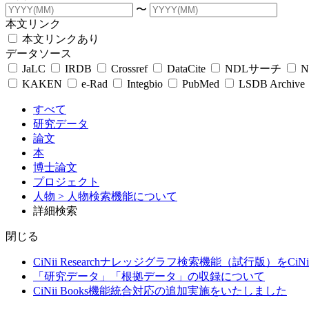
〜
本文リンク
本文リンクあり
データソース
JaLC
IRDB
Crossref
DataCite
NDLサーチ
N
KAKEN
e-Rad
Integbio
PubMed
LSDB Archive
すべて
研究データ
論文
本
博士論文
プロジェクト
人物
> 人物検索機能について
詳細検索
閉じる
CiNii Researchナレッジグラフ検索機能（試行版）をCiN
「研究データ」「根拠データ」の収録について
CiNii Books機能統合対応の追加実施をいたしました