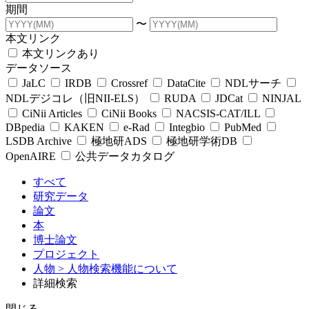
期間
〜
本文リンク
本文リンクあり
データソース
JaLC
IRDB
Crossref
DataCite
NDLサーチ
NDLデジコレ（旧NII-ELS）
RUDA
JDCat
NINJAL
CiNii Articles
CiNii Books
NACSIS-CAT/ILL
DBpedia
KAKEN
e-Rad
Integbio
PubMed
LSDB Archive
極地研ADS
極地研学術DB
OpenAIRE
公共データカタログ
すべて
研究データ
論文
本
博士論文
プロジェクト
人物
> 人物検索機能について
詳細検索
閉じる