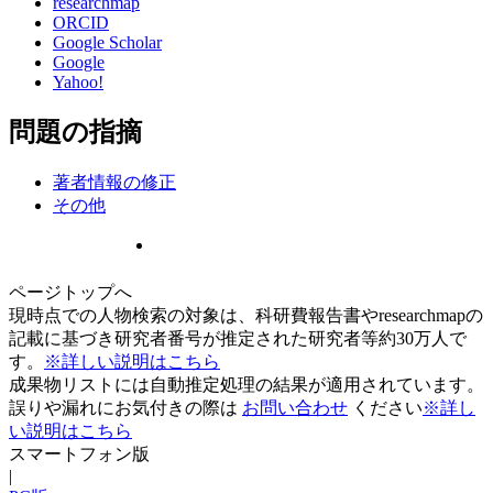
researchmap
ORCID
Google Scholar
Google
Yahoo!
問題の指摘
著者情報の修正
その他
ページトップへ
現時点での人物検索の対象は、科研費報告書やresearchmapの
記載に基づき研究者番号が推定された研究者等約30万人で
す。
※詳しい説明はこちら
成果物リストには自動推定処理の結果が適用されています。
誤りや漏れにお気付きの際は
お問い合わせ
ください
※詳し
い説明はこちら
スマートフォン版
|