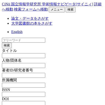
CiNii 国立情報学研究所 学術情報ナビゲータ[サイニィ]
詳細
へ移動
検索フォームへ移動
メニュー
検索
論文・データをさがす
大学図書館の本をさがす
English
検索
タイトル
人物/団体名
著者ID/研究者番号
所属機関
ISSN
DOI