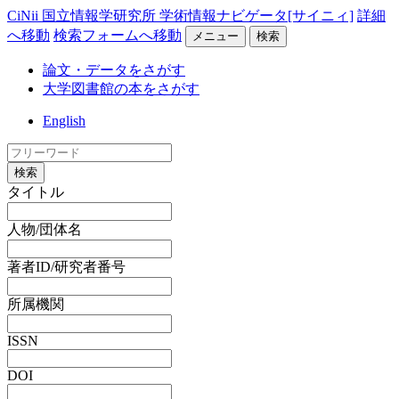
CiNii 国立情報学研究所 学術情報ナビゲータ[サイニィ]
詳細
へ移動
検索フォームへ移動
メニュー
検索
論文・データをさがす
大学図書館の本をさがす
English
検索
タイトル
人物/団体名
著者ID/研究者番号
所属機関
ISSN
DOI