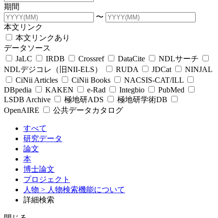
期間
〜
本文リンク
本文リンクあり
データソース
JaLC
IRDB
Crossref
DataCite
NDLサーチ
NDLデジコレ（旧NII-ELS）
RUDA
JDCat
NINJAL
CiNii Articles
CiNii Books
NACSIS-CAT/ILL
DBpedia
KAKEN
e-Rad
Integbio
PubMed
LSDB Archive
極地研ADS
極地研学術DB
OpenAIRE
公共データカタログ
すべて
研究データ
論文
本
博士論文
プロジェクト
人物
> 人物検索機能について
詳細検索
閉じる