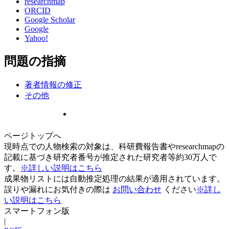
researchmap
ORCID
Google Scholar
Google
Yahoo!
問題の指摘
著者情報の修正
その他
ページトップへ
現時点での人物検索の対象は、科研費報告書やresearchmapの
記載に基づき研究者番号が推定された研究者等約30万人で
す。
※詳しい説明はこちら
成果物リストには自動推定処理の結果が適用されています。
誤りや漏れにお気付きの際は
お問い合わせ
ください
※詳し
い説明はこちら
スマートフォン版
|