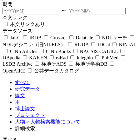
期間
〜
本文リンク
本文リンクあり
データソース
JaLC
IRDB
Crossref
DataCite
NDLサーチ
NDLデジコレ（旧NII-ELS）
RUDA
JDCat
NINJAL
CiNii Articles
CiNii Books
NACSIS-CAT/ILL
DBpedia
KAKEN
e-Rad
Integbio
PubMed
LSDB Archive
極地研ADS
極地研学術DB
OpenAIRE
公共データカタログ
すべて
研究データ
論文
本
博士論文
プロジェクト
人物
> 人物検索機能について
詳細検索
閉じる