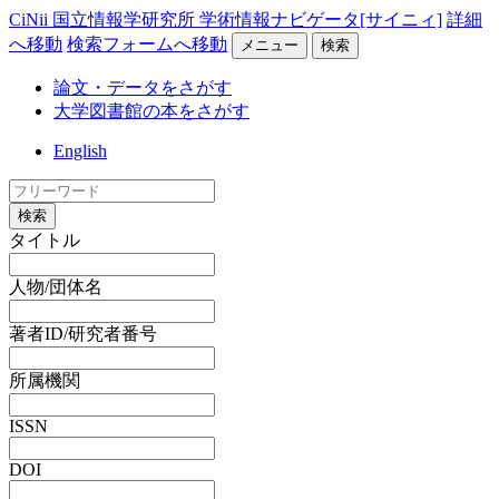
CiNii 国立情報学研究所 学術情報ナビゲータ[サイニィ]
詳細
へ移動
検索フォームへ移動
メニュー
検索
論文・データをさがす
大学図書館の本をさがす
English
検索
タイトル
人物/団体名
著者ID/研究者番号
所属機関
ISSN
DOI