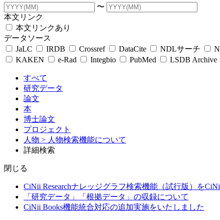
〜
本文リンク
本文リンクあり
データソース
JaLC
IRDB
Crossref
DataCite
NDLサーチ
N
KAKEN
e-Rad
Integbio
PubMed
LSDB Archive
すべて
研究データ
論文
本
博士論文
プロジェクト
人物
> 人物検索機能について
詳細検索
閉じる
CiNii Researchナレッジグラフ検索機能（試行版）をCiN
「研究データ」「根拠データ」の収録について
CiNii Books機能統合対応の追加実施をいたしました