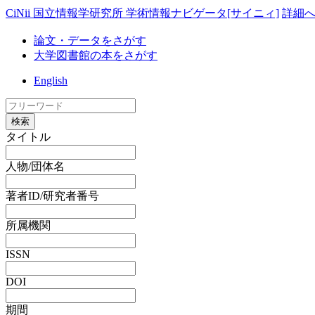
CiNii 国立情報学研究所 学術情報ナビゲータ[サイニィ]
詳細
論文・データをさがす
大学図書館の本をさがす
English
検索
タイトル
人物/団体名
著者ID/研究者番号
所属機関
ISSN
DOI
期間