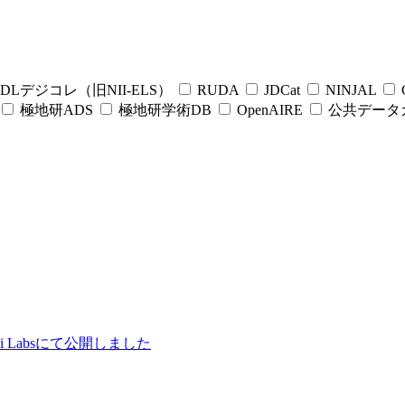
DLデジコレ（旧NII-ELS）
RUDA
JDCat
NINJAL
C
極地研ADS
極地研学術DB
OpenAIRE
公共データ
ii Labsにて公開しました