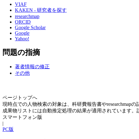
VIAF
KAKEN - 研究者を探す
researchmap
ORCID
Google Scholar
Google
Yahoo!
問題の指摘
著者情報の修正
その他
ページトップへ
現時点での人物検索の対象は、科研費報告書やresearchma
成果物リストには自動推定処理の結果が適用されています。
スマートフォン版
|
PC版