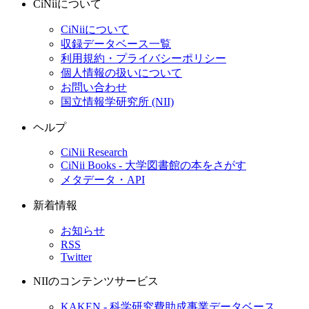
CiNiiについて
CiNiiについて
収録データベース一覧
利用規約・プライバシーポリシー
個人情報の扱いについて
お問い合わせ
国立情報学研究所 (NII)
ヘルプ
CiNii Research
CiNii Books - 大学図書館の本をさがす
メタデータ・API
新着情報
お知らせ
RSS
Twitter
NIIのコンテンツサービス
KAKEN - 科学研究費助成事業データベース