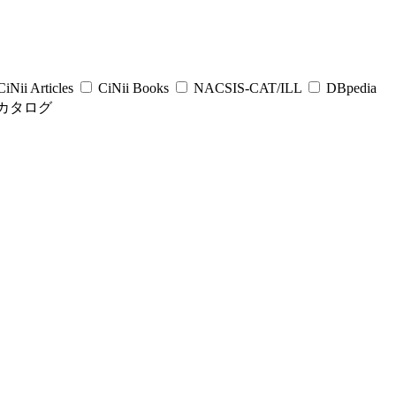
iNii Articles
CiNii Books
NACSIS-CAT/ILL
DBpedia
カタログ