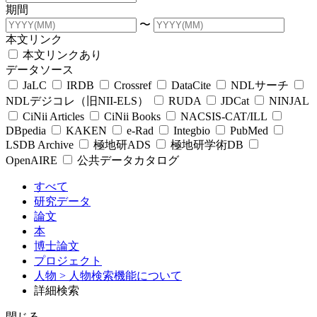
期間
〜
本文リンク
本文リンクあり
データソース
JaLC
IRDB
Crossref
DataCite
NDLサーチ
NDLデジコレ（旧NII-ELS）
RUDA
JDCat
NINJAL
CiNii Articles
CiNii Books
NACSIS-CAT/ILL
DBpedia
KAKEN
e-Rad
Integbio
PubMed
LSDB Archive
極地研ADS
極地研学術DB
OpenAIRE
公共データカタログ
すべて
研究データ
論文
本
博士論文
プロジェクト
人物
> 人物検索機能について
詳細検索
閉じる