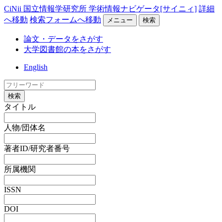
CiNii 国立情報学研究所 学術情報ナビゲータ[サイニィ]
詳細
へ移動
検索フォームへ移動
メニュー
検索
論文・データをさがす
大学図書館の本をさがす
English
検索
タイトル
人物/団体名
著者ID/研究者番号
所属機関
ISSN
DOI