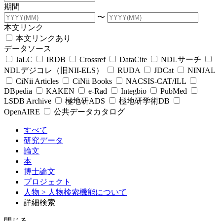
期間
〜
本文リンク
本文リンクあり
データソース
JaLC
IRDB
Crossref
DataCite
NDLサーチ
NDLデジコレ（旧NII-ELS）
RUDA
JDCat
NINJAL
CiNii Articles
CiNii Books
NACSIS-CAT/ILL
DBpedia
KAKEN
e-Rad
Integbio
PubMed
LSDB Archive
極地研ADS
極地研学術DB
OpenAIRE
公共データカタログ
すべて
研究データ
論文
本
博士論文
プロジェクト
人物
> 人物検索機能について
詳細検索
閉じる