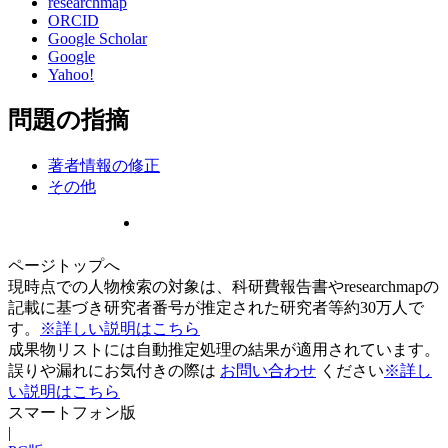
researchmap
ORCID
Google Scholar
Google
Yahoo!
問題の指摘
著者情報の修正
その他
ページトップへ
現時点での人物検索の対象は、科研費報告書やresearchmapの
記載に基づき研究者番号が推定された研究者等約30万人で
す。
※詳しい説明はこちら
成果物リストには自動推定処理の結果が適用されています。
誤りや漏れにお気付きの際は
お問い合わせ
ください
※詳し
い説明はこちら
スマートフォン版
|