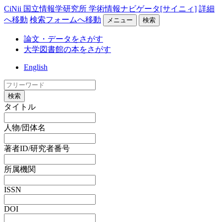
CiNii 国立情報学研究所 学術情報ナビゲータ[サイニィ]
詳細
へ移動
検索フォームへ移動
メニュー
検索
論文・データをさがす
大学図書館の本をさがす
English
検索
タイトル
人物/団体名
著者ID/研究者番号
所属機関
ISSN
DOI