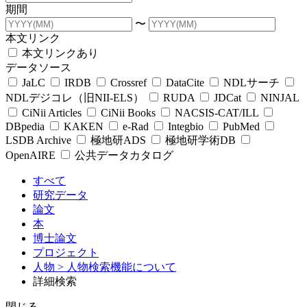
期間
〜
本文リンク
本文リンクあり
データソース
JaLC
IRDB
Crossref
DataCite
NDLサーチ
NDLデジコレ（旧NII-ELS）
RUDA
JDCat
NINJAL
CiNii Articles
CiNii Books
NACSIS-CAT/ILL
DBpedia
KAKEN
e-Rad
Integbio
PubMed
LSDB Archive
極地研ADS
極地研学術DB
OpenAIRE
公共データカタログ
すべて
研究データ
論文
本
博士論文
プロジェクト
人物
> 人物検索機能について
詳細検索
閉じる