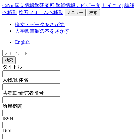
CiNii 国立情報学研究所 学術情報ナビゲータ[サイニィ]
詳細
へ移動
検索フォームへ移動
メニュー
検索
論文・データをさがす
大学図書館の本をさがす
English
検索
タイトル
人物/団体名
著者ID/研究者番号
所属機関
ISSN
DOI