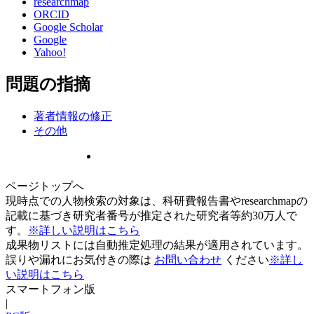
researchmap
ORCID
Google Scholar
Google
Yahoo!
問題の指摘
著者情報の修正
その他
ページトップへ
現時点での人物検索の対象は、科研費報告書やresearchmapの
記載に基づき研究者番号が推定された研究者等約30万人で
す。
※詳しい説明はこちら
成果物リストには自動推定処理の結果が適用されています。
誤りや漏れにお気付きの際は
お問い合わせ
ください
※詳し
い説明はこちら
スマートフォン版
|