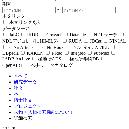
期間
〜
本文リンク
本文リンクあり
データソース
JaLC
IRDB
Crossref
DataCite
NDLサーチ
NDLデジコレ（旧NII-ELS）
RUDA
JDCat
NINJAL
CiNii Articles
CiNii Books
NACSIS-CAT/ILL
DBpedia
KAKEN
e-Rad
Integbio
PubMed
LSDB Archive
極地研ADS
極地研学術DB
OpenAIRE
公共データカタログ
すべて
研究データ
論文
本
博士論文
プロジェクト
人物
> 人物検索機能について
詳細検索
閉じる