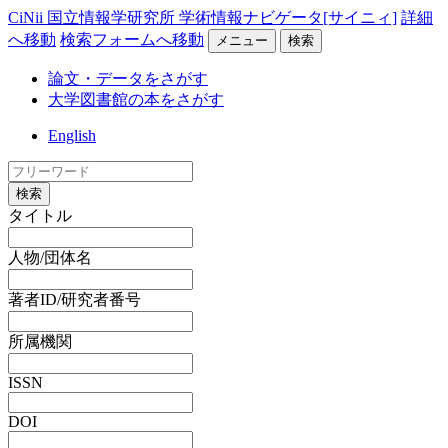
CiNii 国立情報学研究所 学術情報ナビゲータ[サイニィ]
詳細
へ移動
検索フォームへ移動
メニュー
検索
論文・データをさがす
大学図書館の本をさがす
English
検索
タイトル
人物/団体名
著者ID/研究者番号
所属機関
ISSN
DOI