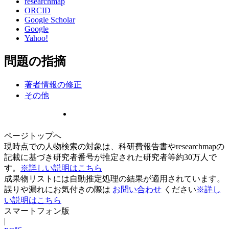
researchmap
ORCID
Google Scholar
Google
Yahoo!
問題の指摘
著者情報の修正
その他
ページトップへ
現時点での人物検索の対象は、科研費報告書やresearchmapの
記載に基づき研究者番号が推定された研究者等約30万人で
す。
※詳しい説明はこちら
成果物リストには自動推定処理の結果が適用されています。
誤りや漏れにお気付きの際は
お問い合わせ
ください
※詳し
い説明はこちら
スマートフォン版
|