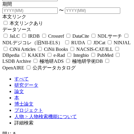
期間
〜
本文リンク
本文リンクあり
データソース
JaLC
IRDB
Crossref
DataCite
NDLサーチ
NDLデジコレ（旧NII-ELS）
RUDA
JDCat
NINJAL
CiNii Articles
CiNii Books
NACSIS-CAT/ILL
DBpedia
KAKEN
e-Rad
Integbio
PubMed
LSDB Archive
極地研ADS
極地研学術DB
OpenAIRE
公共データカタログ
すべて
研究データ
論文
本
博士論文
プロジェクト
人物
> 人物検索機能について
詳細検索
閉じる