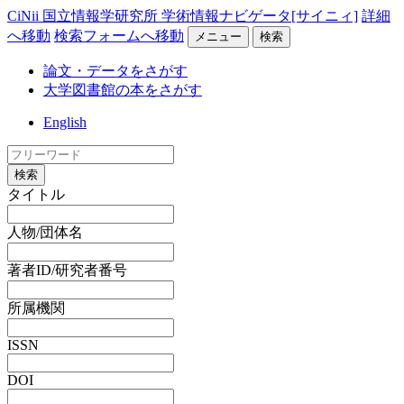
CiNii 国立情報学研究所 学術情報ナビゲータ[サイニィ]
詳細
へ移動
検索フォームへ移動
メニュー
検索
論文・データをさがす
大学図書館の本をさがす
English
検索
タイトル
人物/団体名
著者ID/研究者番号
所属機関
ISSN
DOI