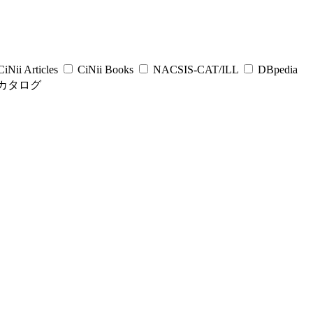
iNii Articles
CiNii Books
NACSIS-CAT/ILL
DBpedia
カタログ