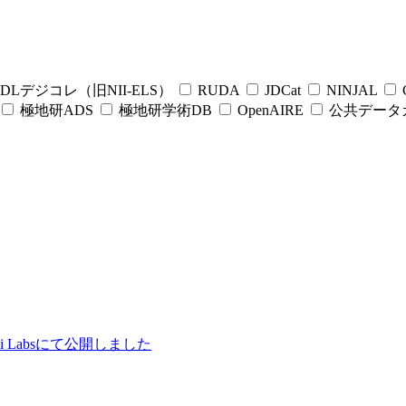
DLデジコレ（旧NII-ELS）
RUDA
JDCat
NINJAL
C
極地研ADS
極地研学術DB
OpenAIRE
公共データ
ii Labsにて公開しました