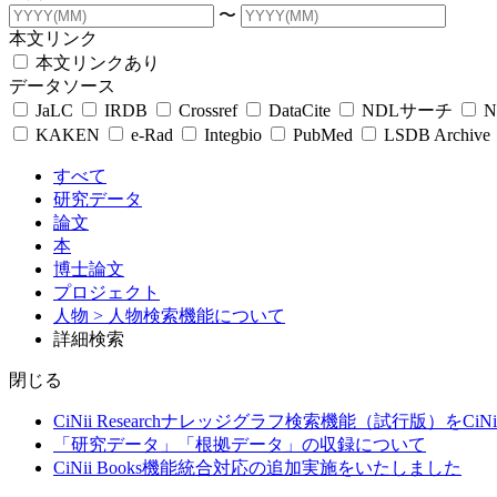
〜
本文リンク
本文リンクあり
データソース
JaLC
IRDB
Crossref
DataCite
NDLサーチ
N
KAKEN
e-Rad
Integbio
PubMed
LSDB Archive
すべて
研究データ
論文
本
博士論文
プロジェクト
人物
> 人物検索機能について
詳細検索
閉じる
CiNii Researchナレッジグラフ検索機能（試行版）をCiN
「研究データ」「根拠データ」の収録について
CiNii Books機能統合対応の追加実施をいたしました