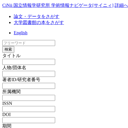
CiNii 国立情報学研究所 学術情報ナビゲータ[サイニィ]
詳細
論文・データをさがす
大学図書館の本をさがす
English
検索
タイトル
人物/団体名
著者ID/研究者番号
所属機関
ISSN
DOI
期間