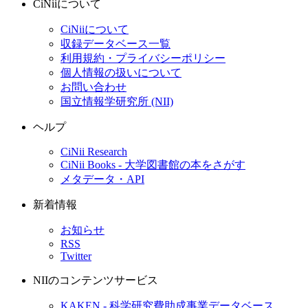
CiNiiについて
CiNiiについて
収録データベース一覧
利用規約・プライバシーポリシー
個人情報の扱いについて
お問い合わせ
国立情報学研究所 (NII)
ヘルプ
CiNii Research
CiNii Books - 大学図書館の本をさがす
メタデータ・API
新着情報
お知らせ
RSS
Twitter
NIIのコンテンツサービス
KAKEN - 科学研究費助成事業データベース