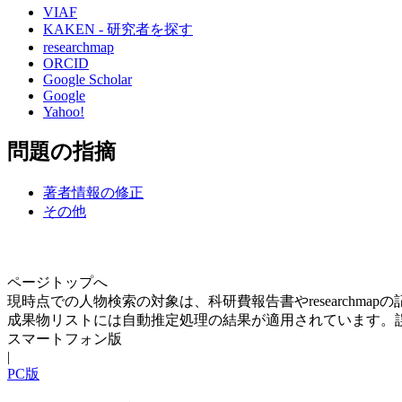
VIAF
KAKEN - 研究者を探す
researchmap
ORCID
Google Scholar
Google
Yahoo!
問題の指摘
著者情報の修正
その他
ページトップへ
現時点での人物検索の対象は、科研費報告書やresearchma
成果物リストには自動推定処理の結果が適用されています。
スマートフォン版
|
PC版