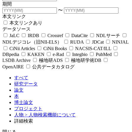
期間
〜
本文リンク
本文リンクあり
データソース
JaLC
IRDB
Crossref
DataCite
NDLサーチ
NDLデジコレ（旧NII-ELS）
RUDA
JDCat
NINJAL
CiNii Articles
CiNii Books
NACSIS-CAT/ILL
DBpedia
KAKEN
e-Rad
Integbio
PubMed
LSDB Archive
極地研ADS
極地研学術DB
OpenAIRE
公共データカタログ
すべて
研究データ
論文
本
博士論文
プロジェクト
人物
> 人物検索機能について
詳細検索
閉じる