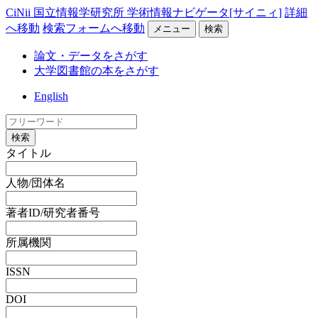
CiNii 国立情報学研究所 学術情報ナビゲータ[サイニィ]
詳細
へ移動
検索フォームへ移動
メニュー
検索
論文・データをさがす
大学図書館の本をさがす
English
検索
タイトル
人物/団体名
著者ID/研究者番号
所属機関
ISSN
DOI