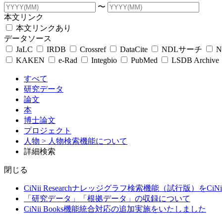
〜
本文リンク
本文リンクあり
データソース
JaLC
IRDB
Crossref
DataCite
NDLサーチ
N
KAKEN
e-Rad
Integbio
PubMed
LSDB Archive
すべて
研究データ
論文
本
博士論文
プロジェクト
人物
> 人物検索機能について
詳細検索
閉じる
CiNii Researchナレッジグラフ検索機能（試行版）をCiN
「研究データ」「根拠データ」の収録について
CiNii Books機能統合対応の追加実施をいたしました