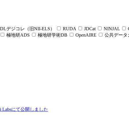
DLデジコレ（旧NII-ELS）
RUDA
JDCat
NINJAL
C
極地研ADS
極地研学術DB
OpenAIRE
公共データ
ii Labsにて公開しました