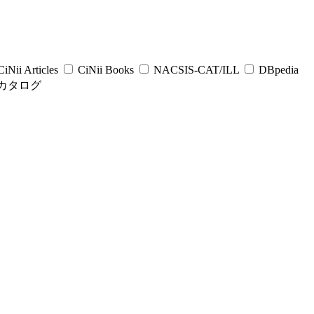
iNii Articles
CiNii Books
NACSIS-CAT/ILL
DBpedia
カタログ