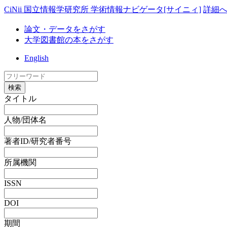
CiNii 国立情報学研究所 学術情報ナビゲータ[サイニィ]
詳細
論文・データをさがす
大学図書館の本をさがす
English
検索
タイトル
人物/団体名
著者ID/研究者番号
所属機関
ISSN
DOI
期間