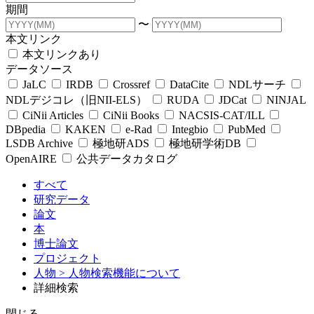
期間
〜
本文リンク
本文リンクあり
データソース
JaLC
IRDB
Crossref
DataCite
NDLサーチ
NDLデジコレ（旧NII-ELS）
RUDA
JDCat
NINJAL
CiNii Articles
CiNii Books
NACSIS-CAT/ILL
DBpedia
KAKEN
e-Rad
Integbio
PubMed
LSDB Archive
極地研ADS
極地研学術DB
OpenAIRE
公共データカタログ
すべて
研究データ
論文
本
博士論文
プロジェクト
人物
> 人物検索機能について
詳細検索
閉じる