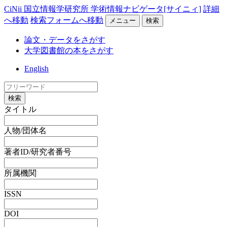
CiNii 国立情報学研究所 学術情報ナビゲータ[サイニィ]
詳細
へ移動
検索フォームへ移動
メニュー
検索
論文・データをさがす
大学図書館の本をさがす
English
検索
タイトル
人物/団体名
著者ID/研究者番号
所属機関
ISSN
DOI