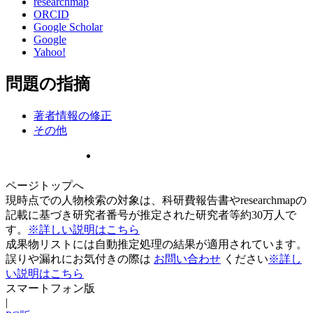
researchmap
ORCID
Google Scholar
Google
Yahoo!
問題の指摘
著者情報の修正
その他
ページトップへ
現時点での人物検索の対象は、科研費報告書やresearchmapの
記載に基づき研究者番号が推定された研究者等約30万人で
す。
※詳しい説明はこちら
成果物リストには自動推定処理の結果が適用されています。
誤りや漏れにお気付きの際は
お問い合わせ
ください
※詳し
い説明はこちら
スマートフォン版
|