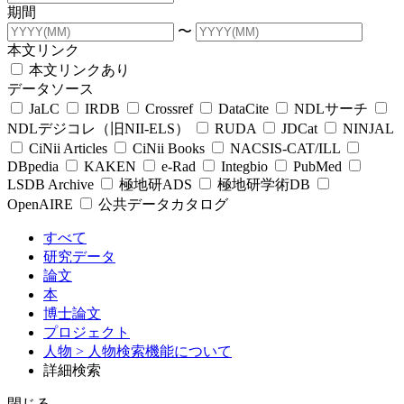
期間
〜
本文リンク
本文リンクあり
データソース
JaLC
IRDB
Crossref
DataCite
NDLサーチ
NDLデジコレ（旧NII-ELS）
RUDA
JDCat
NINJAL
CiNii Articles
CiNii Books
NACSIS-CAT/ILL
DBpedia
KAKEN
e-Rad
Integbio
PubMed
LSDB Archive
極地研ADS
極地研学術DB
OpenAIRE
公共データカタログ
すべて
研究データ
論文
本
博士論文
プロジェクト
人物
> 人物検索機能について
詳細検索
閉じる