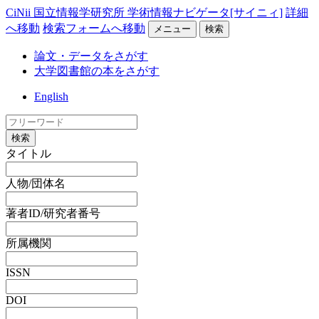
CiNii 国立情報学研究所 学術情報ナビゲータ[サイニィ]
詳細
へ移動
検索フォームへ移動
メニュー
検索
論文・データをさがす
大学図書館の本をさがす
English
検索
タイトル
人物/団体名
著者ID/研究者番号
所属機関
ISSN
DOI