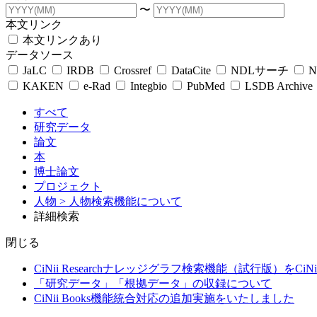
〜
本文リンク
本文リンクあり
データソース
JaLC
IRDB
Crossref
DataCite
NDLサーチ
N
KAKEN
e-Rad
Integbio
PubMed
LSDB Archive
すべて
研究データ
論文
本
博士論文
プロジェクト
人物
> 人物検索機能について
詳細検索
閉じる
CiNii Researchナレッジグラフ検索機能（試行版）をCiN
「研究データ」「根拠データ」の収録について
CiNii Books機能統合対応の追加実施をいたしました