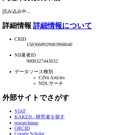
読み込み中...
詳細情報
詳細情報について
CRID
1583668929083968640
NII著者ID
9000327443632
データソース種別
CiNii Articles
NDLサーチ
外部サイトでさがす
VIAF
KAKEN - 研究者を探す
researchmap
ORCID
Google Scholar