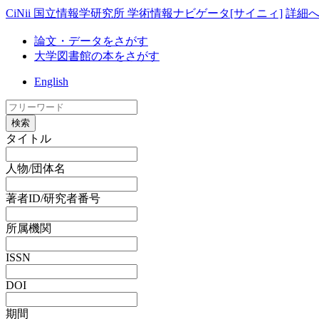
CiNii 国立情報学研究所 学術情報ナビゲータ[サイニィ]
詳細
論文・データをさがす
大学図書館の本をさがす
English
検索
タイトル
人物/団体名
著者ID/研究者番号
所属機関
ISSN
DOI
期間