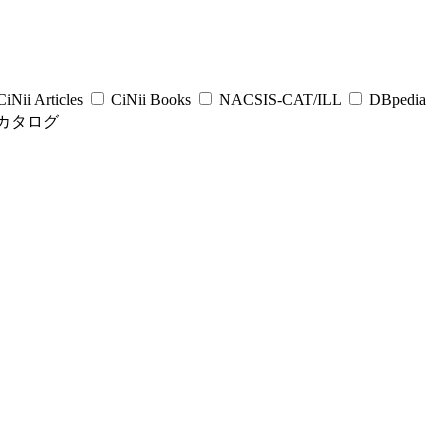
iNii Articles
CiNii Books
NACSIS-CAT/ILL
DBpedia
カタログ