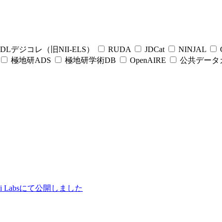
DLデジコレ（旧NII-ELS）
RUDA
JDCat
NINJAL
C
極地研ADS
極地研学術DB
OpenAIRE
公共データ
ii Labsにて公開しました