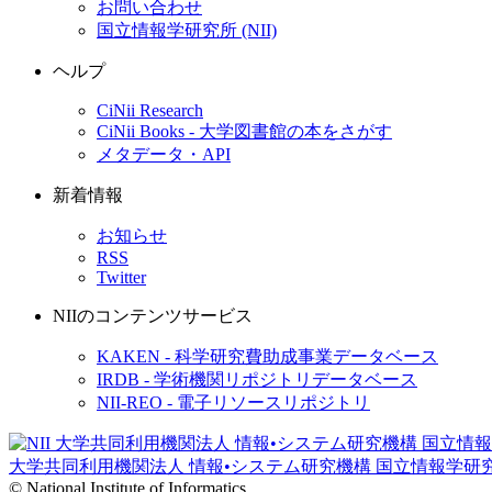
お問い合わせ
国立情報学研究所 (NII)
ヘルプ
CiNii Research
CiNii Books - 大学図書館の本をさがす
メタデータ・API
新着情報
お知らせ
RSS
Twitter
NIIのコンテンツサービス
KAKEN - 科学研究費助成事業データベース
IRDB - 学術機関リポジトリデータベース
NII-REO - 電子リソースリポジトリ
大学共同利用機関法人 情報•システム研究機構
国立情報学研
© National Institute of Informatics