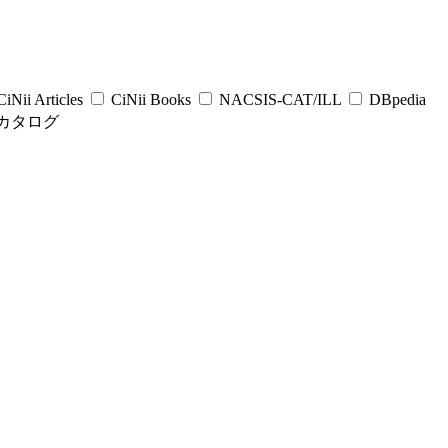
iNii Articles
CiNii Books
NACSIS-CAT/ILL
DBpedia
カタログ