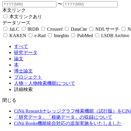
〜
本文リンク
本文リンクあり
データソース
JaLC
IRDB
Crossref
DataCite
NDLサーチ
N
KAKEN
e-Rad
Integbio
PubMed
LSDB Archive
すべて
研究データ
論文
本
博士論文
プロジェクト
人物
> 人物検索機能について
詳細検索
閉じる
CiNii Researchナレッジグラフ検索機能（試行版）をCiN
「研究データ」「根拠データ」の収録について
CiNii Books機能統合対応の追加実施をいたしました