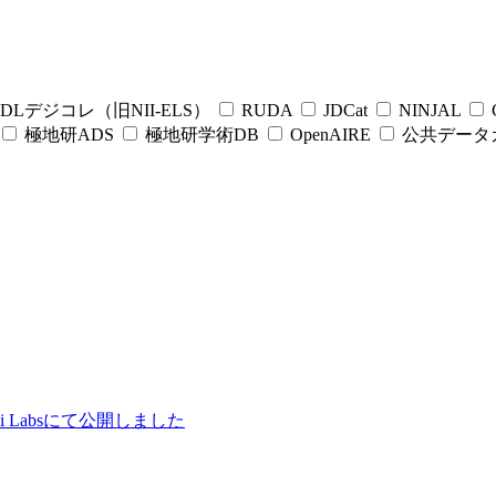
DLデジコレ（旧NII-ELS）
RUDA
JDCat
NINJAL
C
極地研ADS
極地研学術DB
OpenAIRE
公共データ
ii Labsにて公開しました