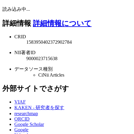
読み込み中...
詳細情報
詳細情報について
CRID
1583950402372902784
NII著者ID
9000023715638
データソース種別
CiNii Articles
外部サイトでさがす
VIAF
KAKEN - 研究者を探す
researchmap
ORCID
Google Scholar
Google