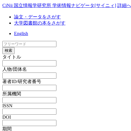
CiNii 国立情報学研究所 学術情報ナビゲータ[サイニィ]
詳細
論文・データをさがす
大学図書館の本をさがす
English
検索
タイトル
人物/団体名
著者ID/研究者番号
所属機関
ISSN
DOI
期間