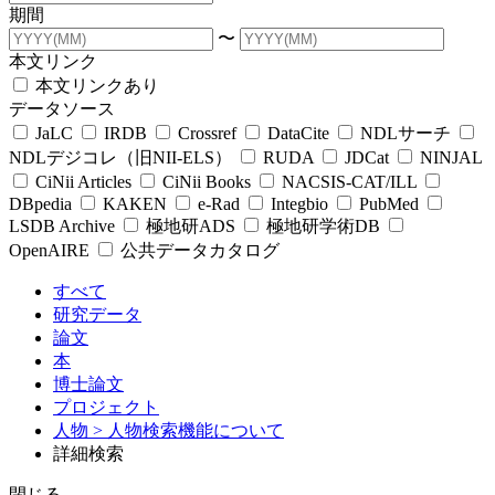
期間
〜
本文リンク
本文リンクあり
データソース
JaLC
IRDB
Crossref
DataCite
NDLサーチ
NDLデジコレ（旧NII-ELS）
RUDA
JDCat
NINJAL
CiNii Articles
CiNii Books
NACSIS-CAT/ILL
DBpedia
KAKEN
e-Rad
Integbio
PubMed
LSDB Archive
極地研ADS
極地研学術DB
OpenAIRE
公共データカタログ
すべて
研究データ
論文
本
博士論文
プロジェクト
人物
> 人物検索機能について
詳細検索
閉じる