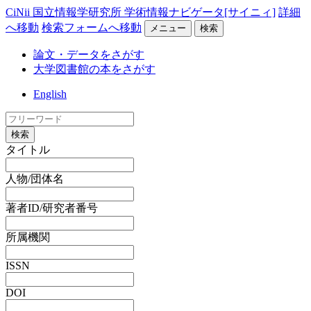
CiNii 国立情報学研究所 学術情報ナビゲータ[サイニィ]
詳細
へ移動
検索フォームへ移動
メニュー
検索
論文・データをさがす
大学図書館の本をさがす
English
検索
タイトル
人物/団体名
著者ID/研究者番号
所属機関
ISSN
DOI