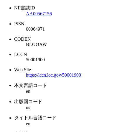
NII書誌ID
AA00567156
ISSN
00064971
CODEN
BLOOAW
LCCN
50001900
Web Site
https://lccn.loc.gov/50001900
本文言語コード
en
出版国コード
us
タイトル言語コード
en