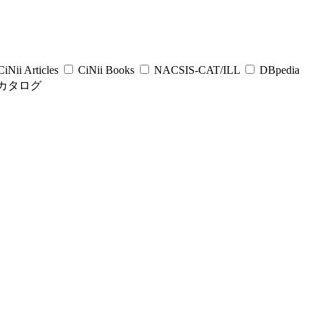
iNii Articles
CiNii Books
NACSIS-CAT/ILL
DBpedia
カタログ