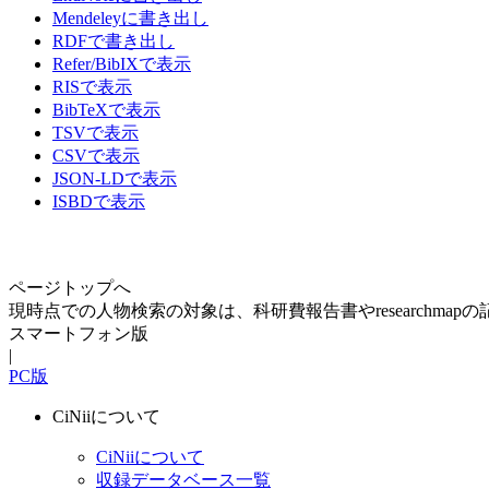
Mendeleyに書き出し
RDFで書き出し
Refer/BibIXで表示
RISで表示
BibTeXで表示
TSVで表示
CSVで表示
JSON-LDで表示
ISBDで表示
ページトップへ
現時点での人物検索の対象は、科研費報告書やresearchma
スマートフォン版
|
PC版
CiNiiについて
CiNiiについて
収録データベース一覧