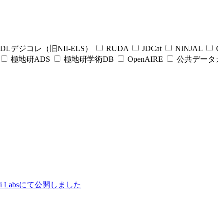
DLデジコレ（旧NII-ELS）
RUDA
JDCat
NINJAL
C
極地研ADS
極地研学術DB
OpenAIRE
公共データ
ii Labsにて公開しました