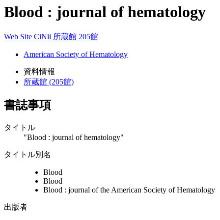
Blood : journal of hematology
Web Site
CiNii
所蔵館 205館
American Society of Hematology
資料情報
所蔵館 (205館)
書誌事項
タイトル
"Blood : journal of hematology"
タイトル別名
Blood
Blood
Blood : journal of the American Society of Hematology
出版者