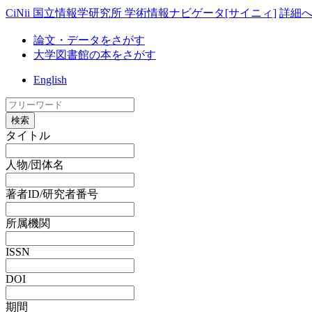
CiNii 国立情報学研究所 学術情報ナビゲータ[サイニィ]
詳細
論文・データをさがす
大学図書館の本をさがす
English
検索
タイトル
人物/団体名
著者ID/研究者番号
所属機関
ISSN
DOI
期間