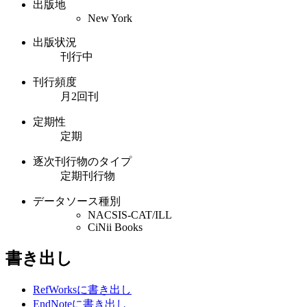
出版地
New York
出版状況
刊行中
刊行頻度
月2回刊
定期性
定期
逐次刊行物のタイプ
定期刊行物
データソース種別
NACSIS-CAT/ILL
CiNii Books
書き出し
RefWorksに書き出し
EndNoteに書き出し