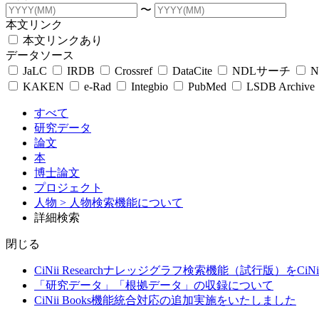
〜
本文リンク
本文リンクあり
データソース
JaLC
IRDB
Crossref
DataCite
NDLサーチ
N
KAKEN
e-Rad
Integbio
PubMed
LSDB Archive
すべて
研究データ
論文
本
博士論文
プロジェクト
人物
> 人物検索機能について
詳細検索
閉じる
CiNii Researchナレッジグラフ検索機能（試行版）をCiN
「研究データ」「根拠データ」の収録について
CiNii Books機能統合対応の追加実施をいたしました