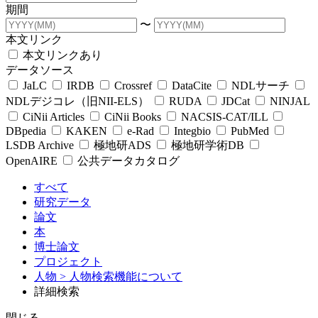
期間
〜
本文リンク
本文リンクあり
データソース
JaLC
IRDB
Crossref
DataCite
NDLサーチ
NDLデジコレ（旧NII-ELS）
RUDA
JDCat
NINJAL
CiNii Articles
CiNii Books
NACSIS-CAT/ILL
DBpedia
KAKEN
e-Rad
Integbio
PubMed
LSDB Archive
極地研ADS
極地研学術DB
OpenAIRE
公共データカタログ
すべて
研究データ
論文
本
博士論文
プロジェクト
人物
> 人物検索機能について
詳細検索
閉じる