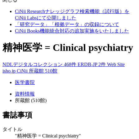
CiNii Researchナレッジグラフ検索機能（試行版）を
CiNii Labsにて公開しました
「研究データ」「根拠データ」の収録について
CiNii Books機能統合対応の追加実施をいたしました
精神医学 = Clinical psychiatry
NDLデジタルコレクション 468件
ERDB-JP 2件
Web Site
isho.jp
CiNii
所蔵館 510館
医学書院
資料情報
所蔵館 (510館)
書誌事項
タイトル
"精神医学 = Clinical psychiatry"