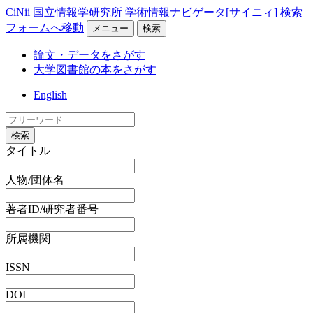
CiNii 国立情報学研究所 学術情報ナビゲータ[サイニィ]
検索
フォームへ移動
メニュー
検索
論文・データをさがす
大学図書館の本をさがす
English
検索
タイトル
人物/団体名
著者ID/研究者番号
所属機関
ISSN
DOI