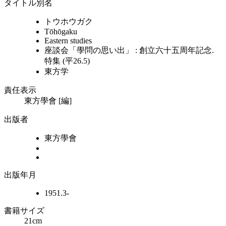
タイトル別名
トウホウガク
Tōhōgaku
Eastern studies
座談会「學問の思い出」 : 創立六十五周年記念.
特集 (平26.5)
東方学
責任表示
東方學會 [編]
出版者
東方學會
出版年月
1951.3-
書籍サイズ
21cm