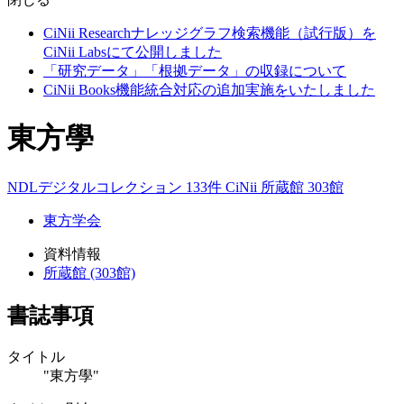
CiNii Researchナレッジグラフ検索機能（試行版）を
CiNii Labsにて公開しました
「研究データ」「根拠データ」の収録について
CiNii Books機能統合対応の追加実施をいたしました
東方學
NDLデジタルコレクション 133件
CiNii
所蔵館 303館
東方学会
資料情報
所蔵館 (303館)
書誌事項
タイトル
"東方學"