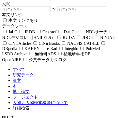
期間
〜
本文リンク
本文リンクあり
データソース
JaLC
IRDB
Crossref
DataCite
NDLサーチ
NDLデジコレ（旧NII-ELS）
RUDA
JDCat
NINJAL
CiNii Articles
CiNii Books
NACSIS-CAT/ILL
DBpedia
KAKEN
e-Rad
Integbio
PubMed
LSDB Archive
極地研ADS
極地研学術DB
OpenAIRE
公共データカタログ
すべて
研究データ
論文
本
博士論文
プロジェクト
人物
> 人物検索機能について
詳細検索
閉じる