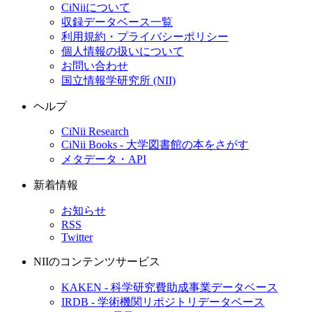
CiNiiについて
収録データベース一覧
利用規約・プライバシーポリシー
個人情報の扱いについて
お問い合わせ
国立情報学研究所 (NII)
ヘルプ
CiNii Research
CiNii Books - 大学図書館の本をさがす
メタデータ・API
新着情報
お知らせ
RSS
Twitter
NIIのコンテンツサービス
KAKEN - 科学研究費助成事業データベース
IRDB - 学術機関リポジトリデータベース