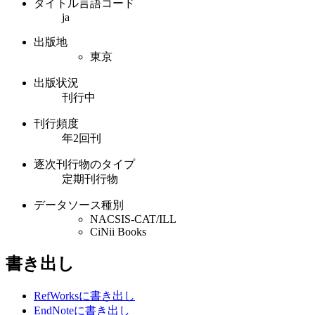
タイトル言語コード
ja
出版地
東京
出版状況
刊行中
刊行頻度
年2回刊
逐次刊行物のタイプ
定期刊行物
データソース種別
NACSIS-CAT/ILL
CiNii Books
書き出し
RefWorksに書き出し
EndNoteに書き出し