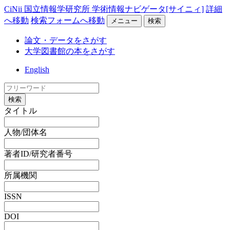
CiNii 国立情報学研究所 学術情報ナビゲータ[サイニィ]
詳細
へ移動
検索フォームへ移動
メニュー
検索
論文・データをさがす
大学図書館の本をさがす
English
検索
タイトル
人物/団体名
著者ID/研究者番号
所属機関
ISSN
DOI