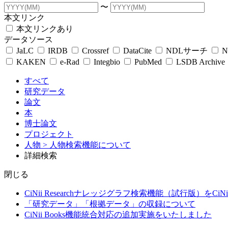
〜
本文リンク
本文リンクあり
データソース
JaLC
IRDB
Crossref
DataCite
NDLサーチ
N
KAKEN
e-Rad
Integbio
PubMed
LSDB Archive
すべて
研究データ
論文
本
博士論文
プロジェクト
人物
> 人物検索機能について
詳細検索
閉じる
CiNii Researchナレッジグラフ検索機能（試行版）をCiN
「研究データ」「根拠データ」の収録について
CiNii Books機能統合対応の追加実施をいたしました