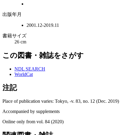
出版年月
2001.12-2019.11
書籍サイズ
26 cm
この図書・雑誌をさがす
NDL SEARCH
WorldCat
注記
Place of publication varies: Tokyo, -v. 83, no. 12 (Dec. 2019)
Accompanied by supplements
Online only from vol. 84 (2020)