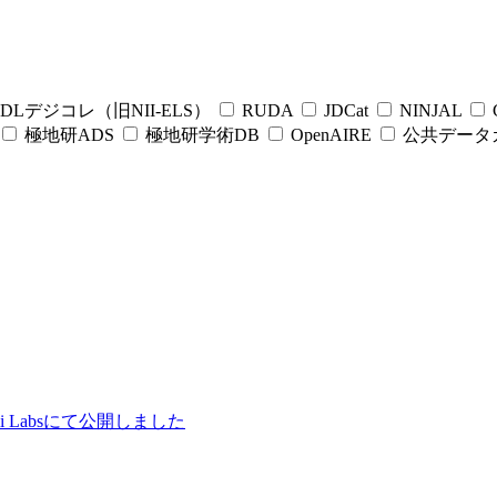
DLデジコレ（旧NII-ELS）
RUDA
JDCat
NINJAL
C
極地研ADS
極地研学術DB
OpenAIRE
公共データ
ii Labsにて公開しました