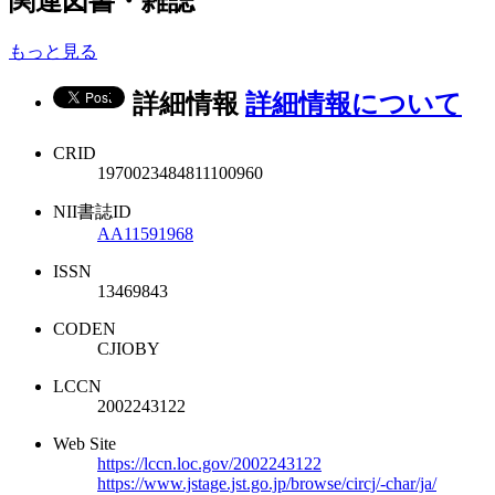
関連図書・雑誌
もっと見る
詳細情報
詳細情報について
CRID
1970023484811100960
NII書誌ID
AA11591968
ISSN
13469843
CODEN
CJIOBY
LCCN
2002243122
Web Site
https://lccn.loc.gov/2002243122
https://www.jstage.jst.go.jp/browse/circj/-char/ja/