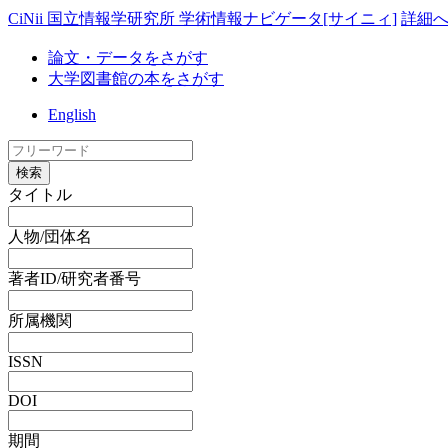
CiNii 国立情報学研究所 学術情報ナビゲータ[サイニィ]
詳細
論文・データをさがす
大学図書館の本をさがす
English
検索
タイトル
人物/団体名
著者ID/研究者番号
所属機関
ISSN
DOI
期間