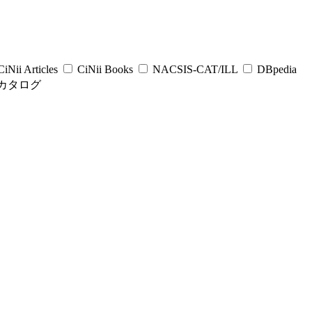
iNii Articles
CiNii Books
NACSIS-CAT/ILL
DBpedia
カタログ