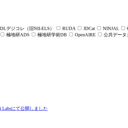
DLデジコレ（旧NII-ELS）
RUDA
JDCat
NINJAL
C
極地研ADS
極地研学術DB
OpenAIRE
公共データ
ii Labsにて公開しました