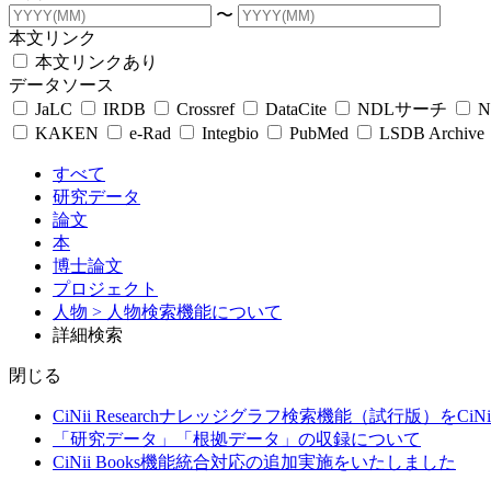
〜
本文リンク
本文リンクあり
データソース
JaLC
IRDB
Crossref
DataCite
NDLサーチ
N
KAKEN
e-Rad
Integbio
PubMed
LSDB Archive
すべて
研究データ
論文
本
博士論文
プロジェクト
人物
> 人物検索機能について
詳細検索
閉じる
CiNii Researchナレッジグラフ検索機能（試行版）をCiN
「研究データ」「根拠データ」の収録について
CiNii Books機能統合対応の追加実施をいたしました