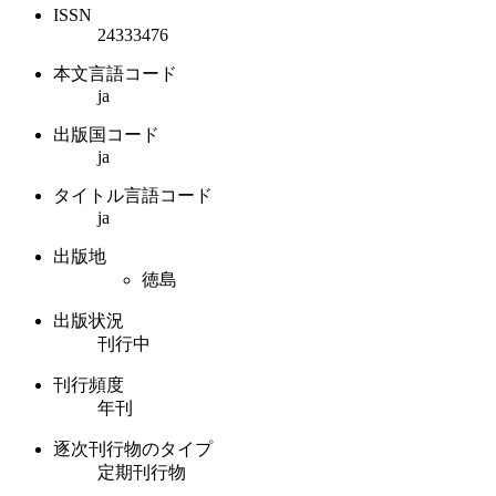
ISSN
24333476
本文言語コード
ja
出版国コード
ja
タイトル言語コード
ja
出版地
徳島
出版状況
刊行中
刊行頻度
年刊
逐次刊行物のタイプ
定期刊行物