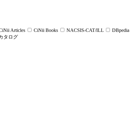
iNii Articles
CiNii Books
NACSIS-CAT/ILL
DBpedia
カタログ