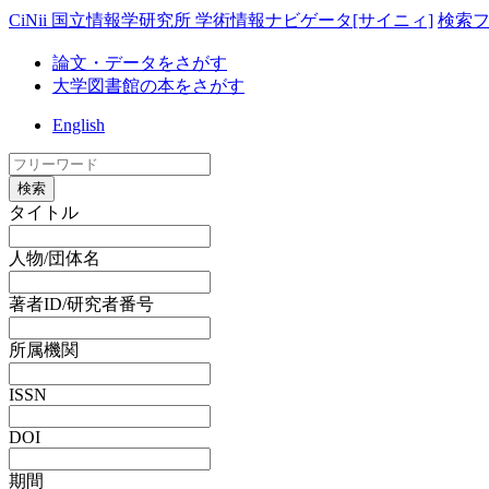
CiNii 国立情報学研究所 学術情報ナビゲータ[サイニィ]
検索
論文・データをさがす
大学図書館の本をさがす
English
検索
タイトル
人物/団体名
著者ID/研究者番号
所属機関
ISSN
DOI
期間