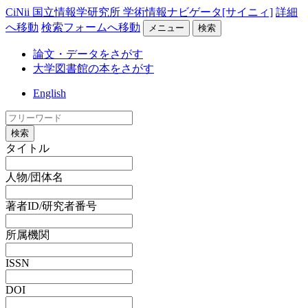
CiNii 国立情報学研究所 学術情報ナビゲータ[サイニィ]
詳細
へ移動
検索フォームへ移動
メニュー
検索
論文・データをさがす
大学図書館の本をさがす
English
検索
タイトル
人物/団体名
著者ID/研究者番号
所属機関
ISSN
DOI