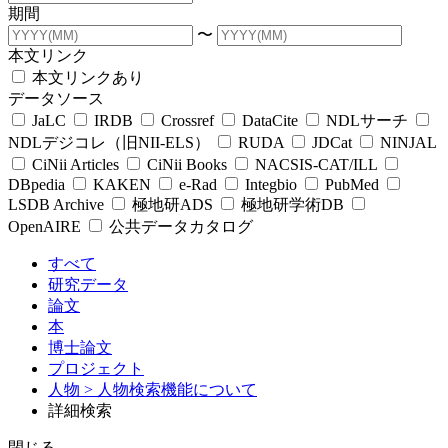
期間
〜
本文リンク
本文リンクあり
データソース
JaLC
IRDB
Crossref
DataCite
NDLサーチ
NDLデジコレ（旧NII-ELS）
RUDA
JDCat
NINJAL
CiNii Articles
CiNii Books
NACSIS-CAT/ILL
DBpedia
KAKEN
e-Rad
Integbio
PubMed
LSDB Archive
極地研ADS
極地研学術DB
OpenAIRE
公共データカタログ
すべて
研究データ
論文
本
博士論文
プロジェクト
人物
> 人物検索機能について
詳細検索
閉じる