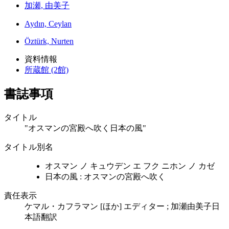
加瀬, 由美子
Aydın, Ceylan
Öztürk, Nurten
資料情報
所蔵館 (2館)
書誌事項
タイトル
"オスマンの宮殿へ吹く日本の風"
タイトル別名
オスマン ノ キュウデン エ フク ニホン ノ カゼ
日本の風 : オスマンの宮殿へ吹く
責任表示
ケマル・カフラマン [ほか] エディター ; 加瀬由美子日
本語翻訳