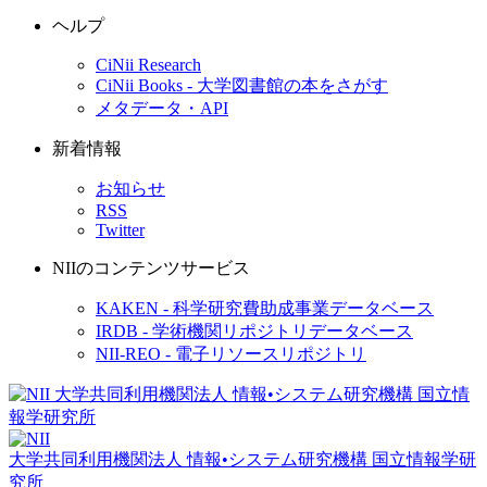
ヘルプ
CiNii Research
CiNii Books - 大学図書館の本をさがす
メタデータ・API
新着情報
お知らせ
RSS
Twitter
NIIのコンテンツサービス
KAKEN - 科学研究費助成事業データベース
IRDB - 学術機関リポジトリデータベース
NII-REO - 電子リソースリポジトリ
大学共同利用機関法人 情報•システム研究機構
国立情報学研
究所